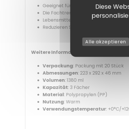
Geeignet für warme oder kalte Speisen
Diese Webs
Die Fachtrennung sorgt für ein sauber
personalisi
Lebensmittelecht, gewährleistet sie d
Reduzieren Sie den Aufwand dank die
Alle akzeptieren
Weitere Informationen :
Verpackung
: Packung mit 20 Stück
Abmessungen
: 223 x 292 x 46 mm
Volumen
: 1380 ml
Kapazität
: 3 Fächer
Material
: Polypropylen (PP)
Nutzung
: Warm
Verwendungstemperatur
: +0°C/+1