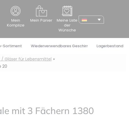
cher
Mein
Mein Panier
Meine Liste
Komplize
der
Wünsche
o-Sortiment
Wiederverwendbares Geschirr
Lagerbestand
 / Gläser für Lebensmittel
o 20
le mit 3 Fächern 1380