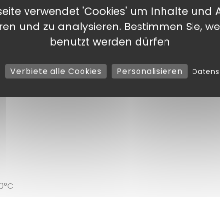
, ideal für Salate, komplette Mahlzeiten oder Fertiggeric
eite verwendet 'Cookies' um Inhalte und 
es und professionelles Erscheinungsbild.
eren und zu analysieren. Bestimmen Sie, we
en Schutz Ihrer Zubereitungen.
benutzt werden dürfen
ser All-in-One-Lösung zum Verpacken, Transportieren, A
Verbiete alle Cookies
Personalisieren
Daten
20°C