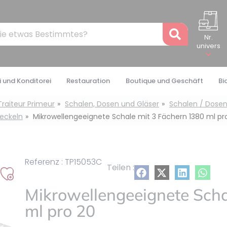
Recher
Nr.
univers
 und Konditorei
Restauration
Boutique und Geschäft
Bi
Traiteur Primeur
Schalen, Dosen und Gläser
Schalen / Dosen
eckeln
Mikrowellengeeignete Schale mit 3 Fächern 1380 ml pr
Referenz : TP15053C
Teilen :
Auf
Mikrowellengeeignete Scha
meine
Liste
ml pro 20
setzen