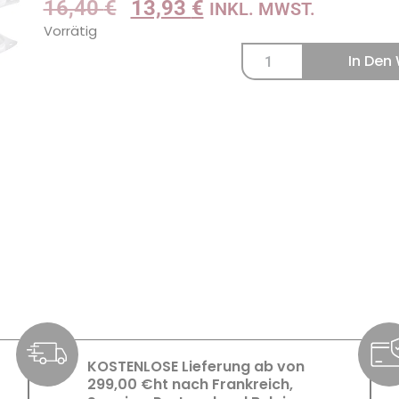
16,40
€
13,93
€
INKL. MWST.
Vorrätig
In Den
KOSTENLOSE Lieferung ab von
299,00 €ht nach Frankreich,