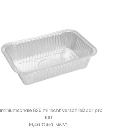
Aluminiumschale mit separatem Deckel,
Alumini
verschließbar 1170ml pro 100
44,20
€
INKL. MWST.