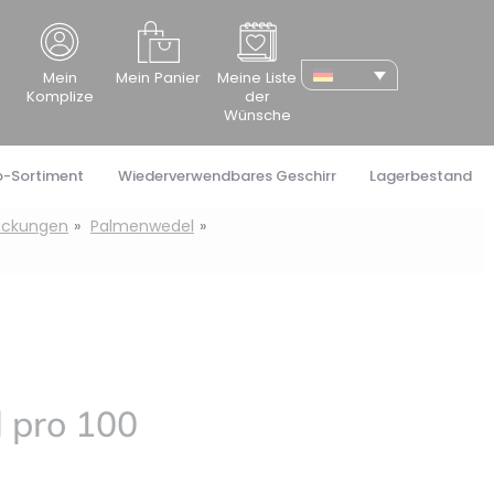
cher
Mein
Mein Panier
Meine Liste
Komplize
der
Wünsche
o-Sortiment
Wiederverwendbares Geschirr
Lagerbestand
ackungen
Palmenwedel
 pro 100