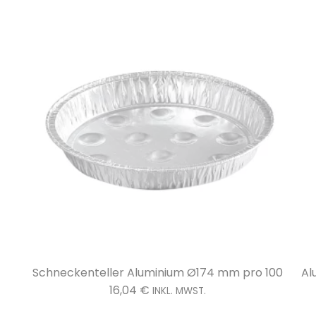
0
Aluminiumschale 825 ml nicht verschließbar pro
100
16,46
€
INKL. MWST.