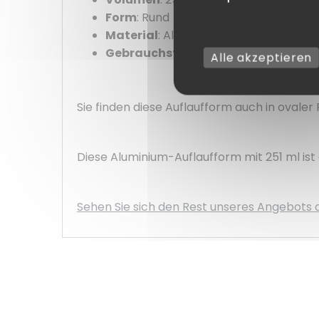
Form
: Rund
Material
: Aluminium
Gebrauchstemperatur
: -40°C / +3
Alle akzeptieren
Sie finden diese Auflaufform auch in ovaler
Diese Aluminium-Auflaufform mit 251 ml ist 
Sehen Sie sich den Rest unseres Angebot