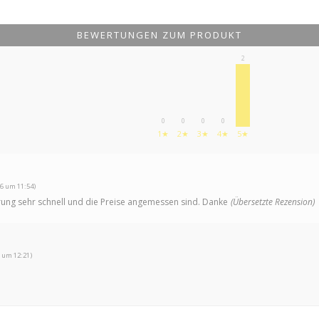
BEWERTUNGEN ZUM PRODUKT
2
0
0
0
0
1★
2★
3★
4★
5★
6 um 11:54)
ferung sehr schnell und die Preise angemessen sind. Danke
(Übersetzte Rezension)
 um 12:21)