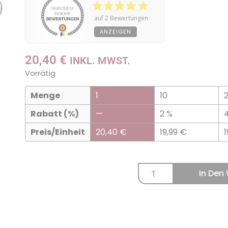
auf 2 Bewertungen
ANZEIGEN
20,40
€
INKL. MWST.
Vorrätig
Menge
1
10
Rabatt (%)
—
2 %
Preis/Einheit
20,40
€
19,99
€
In Den