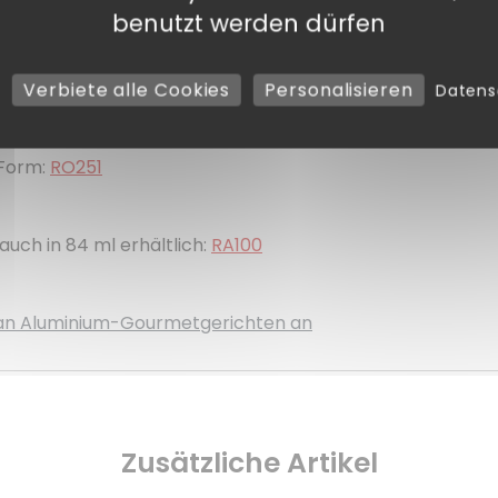
benutzt werden dürfen
50°C
Verbiete alle Cookies
Personalisieren
Daten
 Form:
RO251
auch in 84 ml erhältlich:
RA100
s an Aluminium-Gourmetgerichten an
Zusätzliche Artikel