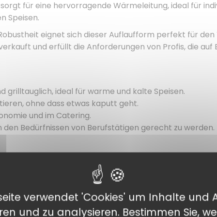
sorgt für eine hervorragende Wärmeleitung, ideal für indi
n Speisen.
Robustheit eignet sich dieser Auflaufform perfekt für de
verkauft und erfüllt die Anforderungen von Profis, die auf 
d grilltauglich, ideal für warme und kalte Speisen.
rtieren, ohne dass etwas kaputt geht.
tronomie und im Catering.
 um den Bedürfnissen von Berufstätigen gerecht zu werden.
eite verwendet 'Cookies' um Inhalte und 
eren und zu analysieren. Bestimmen Sie, we