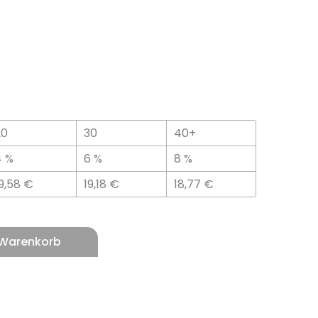
20
30
40+
4 %
6 %
8 %
19,58
€
19,18
€
18,77
€
 Warenkorb