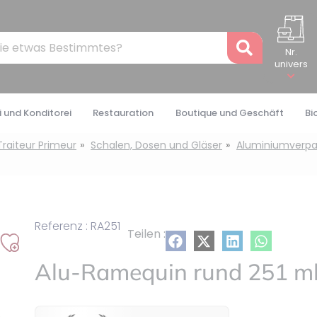
Recher
Nr.
univers
 und Konditorei
Restauration
Boutique und Geschäft
Bi
Traiteur Primeur
Schalen, Dosen und Gläser
Aluminiumverp
Referenz : RA251
Teilen :
Auf
Alu-Ramequin rund 251 ml
meine
Liste
setzen