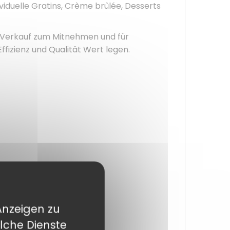
viduelle Gratins, Crème brûlée, Desserts
n Verkauf zum Mitnehmen und für
Effizienz und Qualität Wert legen.
Anzeigen zu
lche Dienste