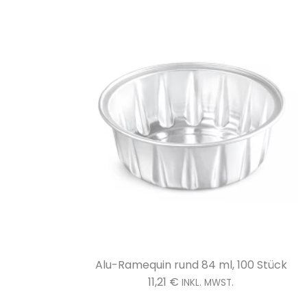
tück
Schneckenteller Aluminium Ø174 mm pro 10
16,04
€
INKL. MWST.