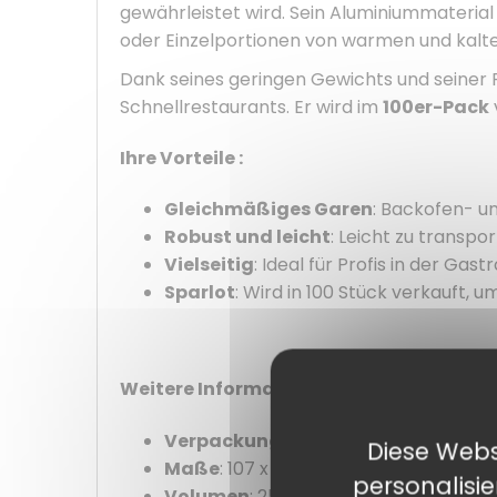
gewährleistet wird. Sein Aluminiummaterial 
oder Einzelportionen von warmen und kalte
Dank seines geringen Gewichts und seiner 
Schnellrestaurants. Er wird im
100er-Pack
Ihre Vorteile :
Gleichmäßiges Garen
: Backofen- un
Robust und leicht
: Leicht zu transpo
Vielseitig
: Ideal für Profis in der Gas
Sparlot
: Wird in 100 Stück verkauft,
Weitere Informationen :
Verpackung
: Packung mit 100 Stück
Diese Webs
Maße
: 107 x 39 ( Ø x H in mm )
personalisi
Volumen
: 251 ml