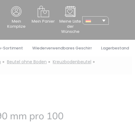
cher
Mein
Mein Panier
Meine Liste
Komplize
der
Wünsche
o-Sortiment
Wiederverwendbares Geschirr
Lagerbestand
n
Beutel ohne Boden
Kreuzbodenbeutel
90 mm pro 100