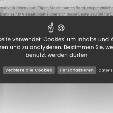
eativität freien Lauf: Fügen Sie ein buntes Band, ein persönliche
. Dank seiner
Vielseitigkeit
eignet sich dieser Beutel sowohl für
L
fts- und Privatkunden macht.
ich für eine Verpackungslösung, die Ihre Produkte aufwertet. G
 Sie Ihre Kunden auf den ersten Blick.
eite verwendet 'Cookies' um Inhalte und 
eren und zu analysieren. Bestimmen Sie, we
benutzt werden dürfen
orhebung der Produkte.
 Schokolade, Bonbons oder Figuren.
Verbiete alle Cookies
Personalisieren
Daten
 und Frische.
le Arten von Veranstaltungen oder Geschäften.