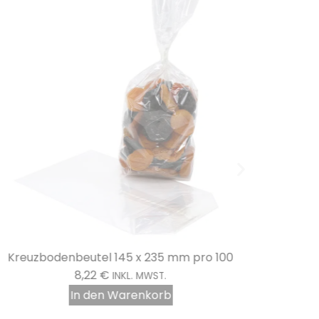
Kreuzbodenbeutel 145 x 235 mm pro 100
Kreuz
8,22
€
INKL. MWST.
In den Warenkorb