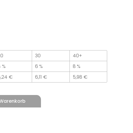
20
30
40+
4 %
6 %
8 %
6,24
€
6,11
€
5,98
€
 Warenkorb