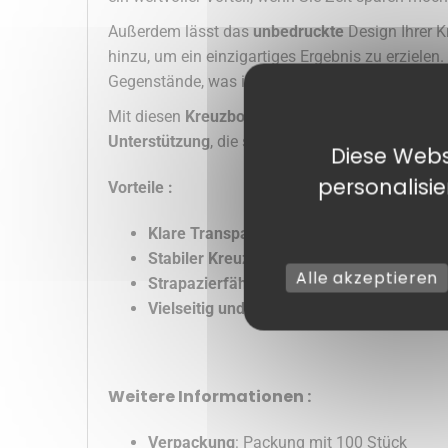
Außerdem lässt das
unbedruckte
Design Ihrer Kr
hinzu, um ein einzigartiges Ergebnis zu erzielen
Gegenstände, was ihn zu einem Muss für Geschä
Mit diesen
Kreuzbodenbeuteln
entscheiden Sie s
Unterstützung
, die sie verdienen, und begeistern
Diese Webs
personalisi
Vorteile :
Klare Transparenz
für eine sofortige Herv
Stabiler Kreuzboden
für die Aufnahme von
Alle akzeptieren
Strapazierfähiges OPP 30 µ
bietet Schutz
Vielseitig und individuell gestaltbar
für al
Weitere Informationen :
Verpackung
: Packung mit 100 Stück