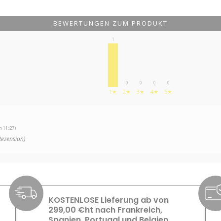
BEWERTUNGEN ZUM PRODUKT
1
0
0
0
0
1★
2★
3★
4★
5★
 11:27)
Rezension)
KOSTENLOSE Lieferung ab von
299,00 €ht nach Frankreich,
Spanien, Portugal und Belgien.