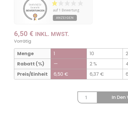
auf 1 Bewertung
ANZEIGEN
6,50
€
INKL. MWST.
Vorrätig
Menge
1
10
Rabatt (%)
—
2 %
Preis/Einheit
6,50
€
6,37
€
In Den