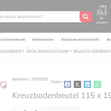
Recher
Nr.
univers
 und Konditorei
Restauration
Boutique und Geschäft
Bi
nd Konditorei
Säcke, Beutel und Papier
Beutel für Süßigkeite
Referenz : SEF115190
Teilen :
Auf
Kreuzbodenbeutel 115 x 1
meine
Liste
setzen