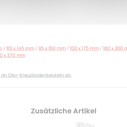
m
85 x 145 mm
95 x 160 mm
100 x 175 mm
180 x 300
/
/
/
/
0 x 370 mm
ts an Öko-Kreuzbodenbeuteln an.
Zusätzliche Artikel