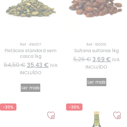
Ref : 490017
Ref : 160010
Pistácios standard sem
Sultana sultanas 1kg
casca 1kg
5,26
€
3,69
€
IVA
54,50
€
35,43
€
IVA
INCLUÍDO
INCLUÍDO
Ler mais
Ler mais
-30%
-30%