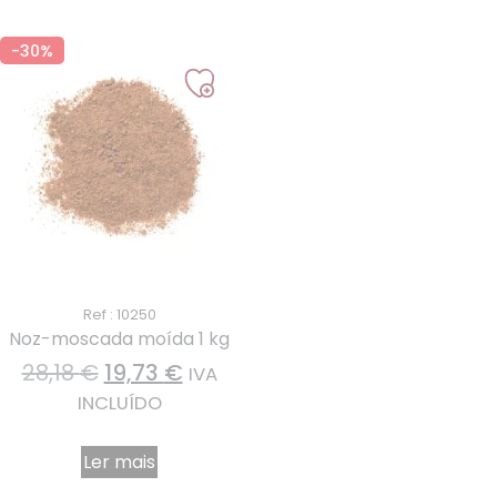
-30%
Ref : 10250
Noz-moscada moída 1 kg
28,18
€
19,73
€
IVA
INCLUÍDO
Ler mais