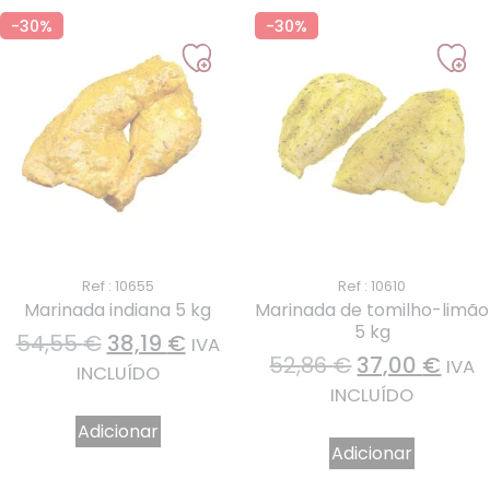
-30%
-30%
Ref : 10655
Ref : 10610
Marinada indiana 5 kg
Marinada de tomilho-limão
5 kg
54,55
€
38,19
€
IVA
52,86
€
37,00
€
IVA
INCLUÍDO
INCLUÍDO
Adicionar
Adicionar