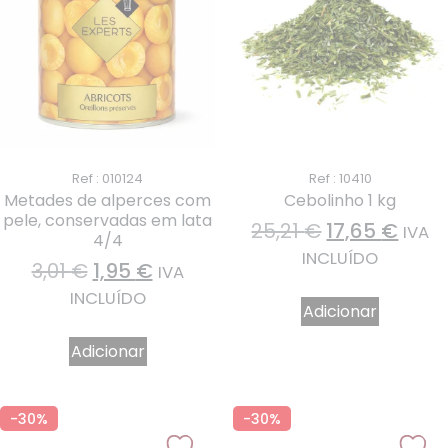
Ref : 010124
Ref : 10410
Metades de alperces com
Cebolinho 1 kg
pele, conservadas em lata
25,21
€
17,65
€
IVA
4/4
INCLUÍDO
3,01
€
1,95
€
IVA
INCLUÍDO
Adicionar
Adicionar
-30%
-30%