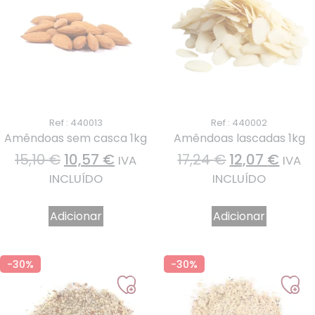
Ref : 440013
Ref : 440002
Amêndoas sem casca 1kg
Amêndoas lascadas 1kg
15,10
€
10,57
€
17,24
€
12,07
€
IVA
IVA
INCLUÍDO
INCLUÍDO
Adicionar
Adicionar
-30%
-30%