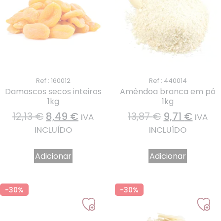
Ref : 160012
Ref : 440014
Damascos secos inteiros
Amêndoa branca em pó
1kg
1kg
12,13
€
8,49
€
13,87
€
9,71
€
IVA
IVA
INCLUÍDO
INCLUÍDO
Adicionar
Adicionar
-30%
-30%