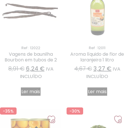
Ref : 12022
Ref : 12011
Vagens de baunilha
Aroma líquido de flor de
Bourbon em tubos de 2
laranjeira 1 litro
8,91
€
6,24
€
4,67
€
3,27
€
IVA
IVA
INCLUÍDO
INCLUÍDO
Ler mais
Ler mais
-35%
-30%