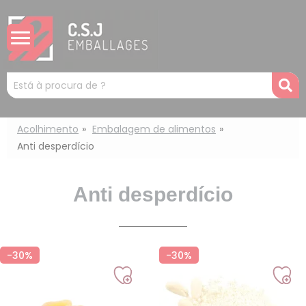
Painel de Gerenciamento de Cookies
Mots
R
clés
:
Acolhimento
Embalagem de alimentos
Anti desperdício
Anti desperdício
-30%
-30%