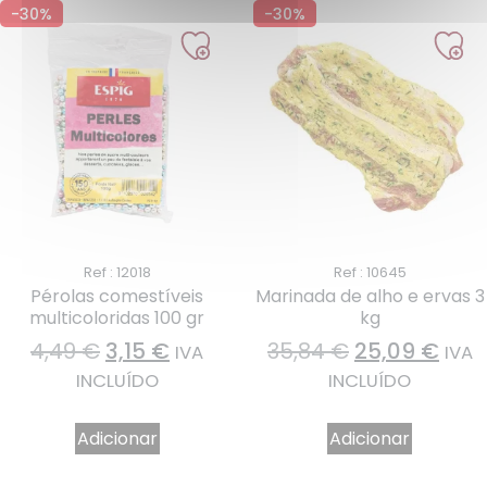
-30%
-30%
Ref : 12018
Ref : 10645
Pérolas comestíveis
Marinada de alho e ervas 3
multicoloridas 100 gr
kg
4,49
€
3,15
€
35,84
€
25,09
€
IVA
IVA
INCLUÍDO
INCLUÍDO
Adicionar
Adicionar