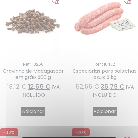
Ref : 10260
Ref : 10472
Cravinho de Madagascar
Especiarias para salsichas
em grão 500 g
azuis 5 kg
18,12
€
12,69
€
52,55
€
36,79
€
IVA
IVA
INCLUÍDO
INCLUÍDO
Adicionar
Adicionar
-30%
-30%