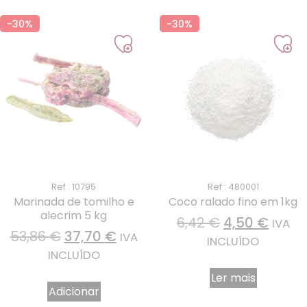
-30%
-30%
Ref : 10795
Ref : 480001
Marinada de tomilho e
Coco ralado fino em 1kg
alecrim 5 kg
6,42
€
4,50
€
IVA
53,86
€
37,70
€
IVA
INCLUÍDO
INCLUÍDO
Ler mais
Adicionar