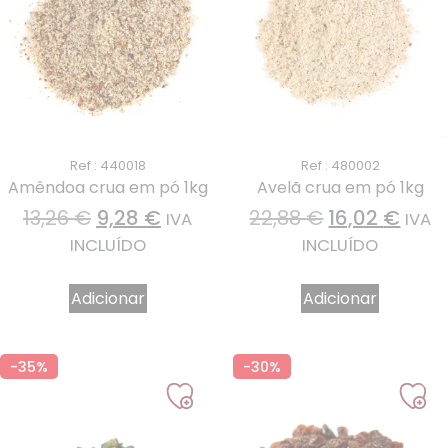
Ref : 440018
Ref : 480002
Amêndoa crua em pó 1kg
Avelã crua em pó 1kg
13,26
€
9,28
€
22,88
€
16,02
€
IVA
IVA
INCLUÍDO
INCLUÍDO
Adicionar
Adicionar
-35%
-30%