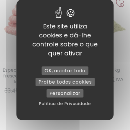
Este site utiliza
cookies e dá-lhe
controle sobre o que
quer ativar
Ref : 10465
Ref : 10400
Especiarias para salsicha
Funcho moído 1 kg
OK, aceitar tudo
fresca sem glúten / sem
12,60
€
8,82
€
IVA
lactose em 5kg
Proíbe todos cookies
INCLUÍDO
33,45
€
23,42
€
IVA
Personalizar
INCLUÍDO
Adicionar
Política de Privacidade
Adicionar