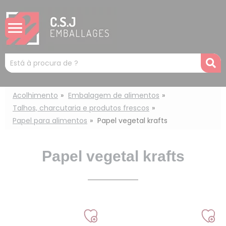
Painel de Gerenciamento de Cookies
Mots
R
clés
:
Acolhimento
Embalagem de alimentos
Talhos, charcutaria e produtos frescos
Papel para alimentos
Papel vegetal krafts
Papel vegetal krafts