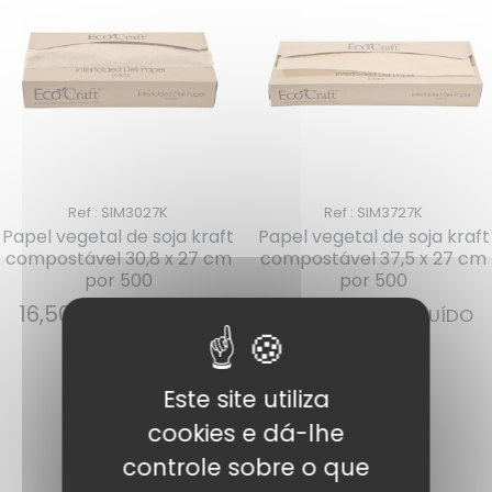
Ref : SIM3027K
Ref : SIM3727K
Papel vegetal de soja kraft
Papel vegetal de soja kraft
compostável 30,8 x 27 cm
compostável 37,5 x 27 cm
por 500
por 500
16,50
€
21,64
€
IVA INCLUÍDO
IVA INCLUÍDO
Adicionar
Adicionar
Este site utiliza
cookies e dá-lhe
controle sobre o que