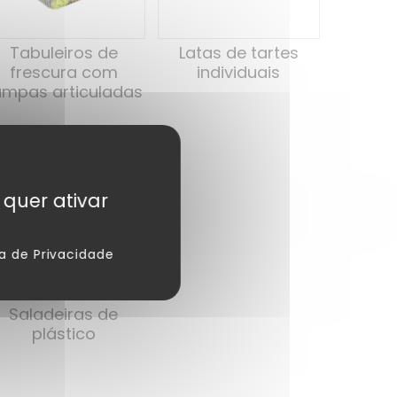
Tabuleiros de
Latas de tartes
frescura com
individuais
ampas articuladas
 quer ativar
ca de Privacidade
Saladeiras de
plástico