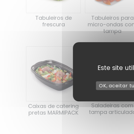
Tabuleiros de
Tabuleiros para
frescura
micro-ondas co
tampa
Este site u
OK, aceitar t
Saladeiras com
Caixas de catering
tampa articulad
pretas MARMIPACK