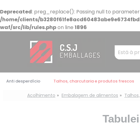
Painel de Gerenciamento de Cookies
Deprecated
: preg_replace(): Passing null to parameter
/home/clients/b3280f61fe8acd60483abe9e6734fbdb
waf/src/lib/rules.php
on line
1896
Mots
clés
:
Anti desperdício
Talhos, charcutaria e produtos frescos
Acolhimento
Embalagem de alimentos
Talhos,
Tabulei