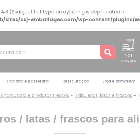
 #3 ($subject) of type array|string is deprecated in
/sites/csj-emballages.com/wp-content/plugins/w
Recher
Nos
univers
Padaria e pastelaria
Restauração
Loja e armazém
 charcutaria e produtos frescos
Tabuleiros, latas e frascos
ros / latas / frascos para a