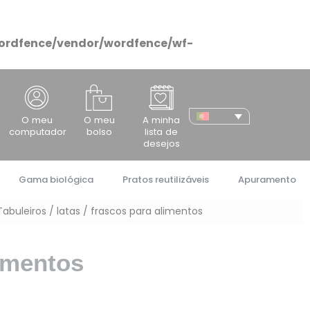
ordfence/vendor/wordfence/wf-
cher
O meu
O meu
A minha
computador
bolso
lista de
desejos
Gama biológica
Pratos reutilizáveis
Apuramento
Tabuleiros / latas / frascos para alimentos
limentos