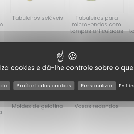
Tabuleiros seláveis
Tabuleiros para
m
micro-ondas com
t
tampas articuladas
tiliza cookies e dá-lhe controle sobre o que
udo
Proíbe todos cookies
Personalizar
Políti
Moldes de gelatina
Vasos redondos
a