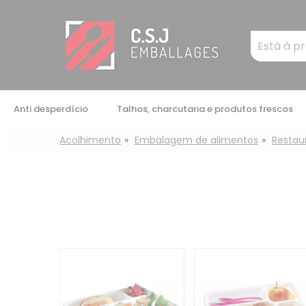
Painel de Gerenciamento de Cookies
Mots
clés
:
Anti desperdício
Talhos, charcutaria e produtos frescos
Acolhimento
Embalagem de alimentos
Restau