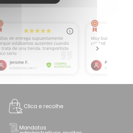
Clica e recolhe
Mandatos
administrativos aceites