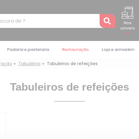
Recher
Nos
univers
Padaria e pastelaria
Restauração
Loja e armazém
ração
Tabuleiros
Tabuleiros de refeições
Tabuleiros de refeições