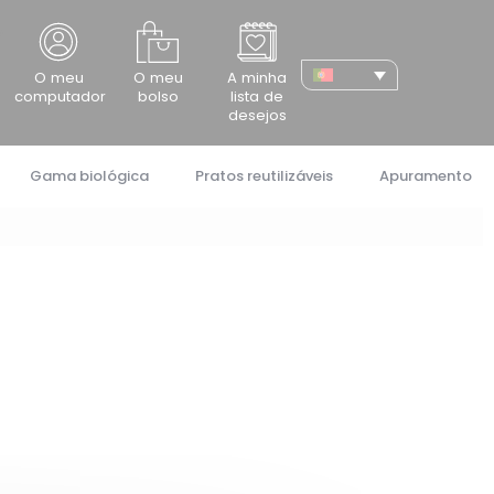
cher
O meu
O meu
A minha
computador
bolso
lista de
desejos
Gama biológica
Pratos reutilizáveis
Apuramento