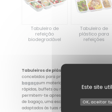
Tabuleiro de
Tabuleiro de
refeição
plástico para
biodegradável
refeições
Tabuleiros de plástico ou de bagaço: pra
concebidos para profissionais e particulares.
bagaço
um material biodegradável feito de fi
Este site u
rápidas, buffets ou refeições para levar. São 
permitem-te apresentar os teus pratos de fo
de bagaço, uma escolha ecológica perfeita 
OK, aceitar t
adaptados às tuas necessidades, sem compro