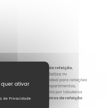
sa seleção de
tabuleiros de refeição
,
veis em 2 materiais. Em
plástico
ou
raticidade no dia a dia
: Ideal para refeições
 quer ativar
: Disponíveis em vários compartimentos,
ção eco-responsável
: Opta por tabuleiros
ecológica. Escolhe
tabuleiros de refeição
ca de Privacidade