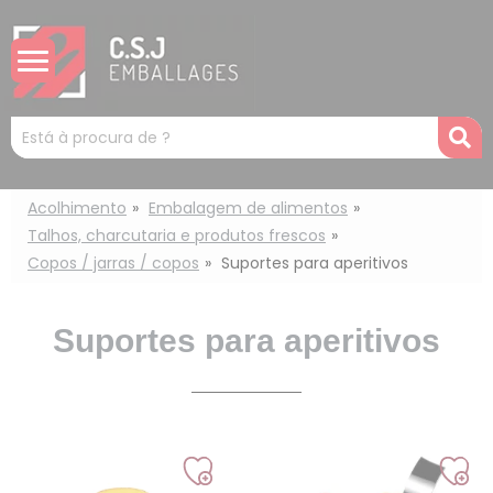
Painel de Gerenciamento de Cookies
Mots
R
clés
:
Acolhimento
Embalagem de alimentos
Talhos, charcutaria e produtos frescos
Copos / jarras / copos
Suportes para aperitivos
Suportes para aperitivos