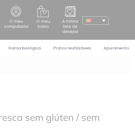
cher
O meu
O meu
A minha
computador
bolso
lista de
desejos
Gama biológica
Pratos reutilizáveis
Apuramento
fresca sem glúten / sem