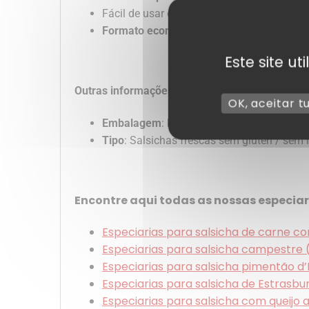
Fácil de usar e dosear.
Formato económico
: balde de 5 kg para p
Este site u
Outras informações :
OK, aceitar t
Embalagem
: balde de 5kg
Tipo
: Salsichas frescas sem glúten / sem 
Encontre aqui todas as nossas especiar
Especiarias para salsicha de carne c
Especiarias para salsicha campestre 
Especiarias para salsicha pimentão d
Especiarias para salsicha de Estrasbu
Especiarias para salsicha com queijo a