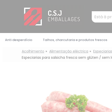
Painel de Gerenciamento de Cookies
Mots
clés
:
Anti desperdício
Talhos, charcutaria e produtos frescos
Acolhimento
Alimentação eléctrica
Especiaria
Especiarias para salsicha fresca sem glúten / sem