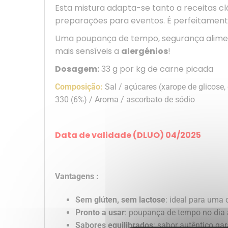
Esta mistura adapta-se tanto a receitas cl
preparações para eventos. É perfeitamente
Uma poupança de tempo, segurança alimenta
mais sensíveis a
alergénios
!
Dosagem:
33 g por kg de carne picada
Composição:
Sal / açúcares (xarope de glicose, 
330 (6%) / Aroma / ascorbato de sódio
Data de validade (DLUO) 04/2025
Vantagens :
Sem glúten, sem lactose
: ideal para uma 
Pronto a usar
: poupança de tempo no dia 
Sabores equilibrados
: sabor autêntico gar