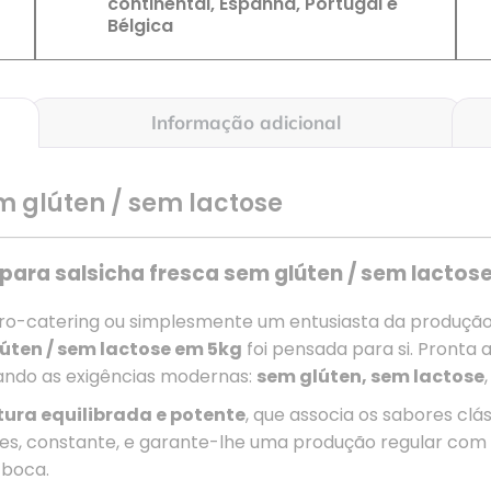
continental, Espanha, Portugal e
Bélgica
Informação adicional
m glúten / sem lactose
para salsicha fresca sem glúten / sem lactos
eiro-catering ou simplesmente um entusiasta da produçã
lúten / sem lactose em 5kg
foi pensada para si. Pronta 
tando as exigências modernas:
sem glúten, sem lactose
tura equilibrada e potente
, que associa os sabores clá
les, constante, e garante-lhe uma produção regular com
 boca.