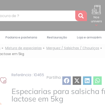
Recher
Nos
univers
Padaria e pastelaria
Restauração
Loja e armazém
s
Mistura de especiarias
Merguez / Salsichas / Chouriços
 lactose em 5kg
Referência : 10465
Partilha :
Adicionar
à
Especiarias para salsicha 
minha
lactose em 5kg
lista