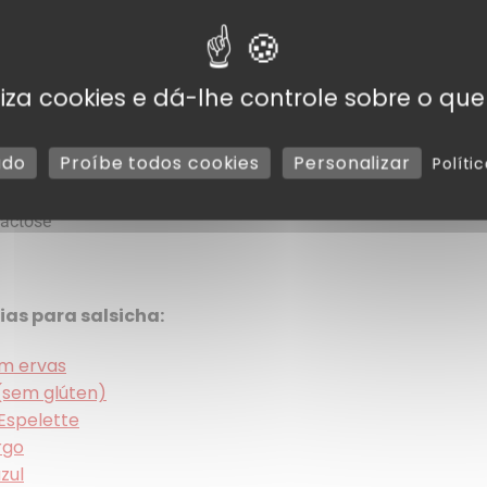
rodução intensiva.
tiliza cookies e dá-lhe controle sobre o que
udo
Proíbe todos cookies
Personalizar
Políti
lactose
ias para salsicha:
om ervas
(sem glúten)
’Espelette
rgo
zul