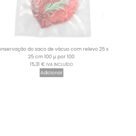
nservação do saco de vácuo com relevo 25 x
Saco de 
25 cm 100 µ por 100
15,31
€
IVA INCLUÍDO
Adicionar