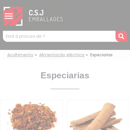
Painel de Gerenciamento de Cookies
Mots
R
clés
:
Acolhimento
Alimentação eléctrica
Especiarias
Especiarias