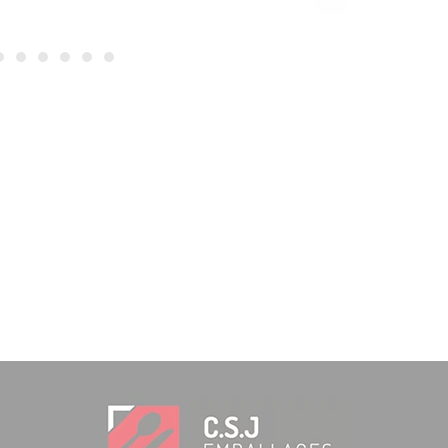
Cravinho de Madagascar em grão 500 g
18,12
€
12,69
€
IVA INCLUÍDO