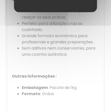
Aroma subtil e sabor intenso para
realçar os seus pratos.
Perfeito para utilização crua ou
cozinhada.
Grande formato económico para
profissionais e grandes preparações.
Sem aditivos nem conservantes, para
uma cozinha autêntica.
Outras informações :
Embalagem
: Pacote de 1kg
Formato
: Grãos