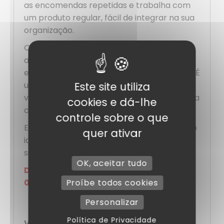
as encomendas repetidas e trabalha com
um produto regular, fácil de integrar na sua
organização.
Outra vantagem importante: o cebolinho
agrada a todos. Atravessa as estações e os
estilos de cozinha sem nunca sair de moda. É
um indispensável do dia a dia, fiável e
Este site utiliza
versátil, que encontra sempre o seu lugar na
cookies e dá-lhe
cozinha.
controle sobre o que
Em resumo, este
cebolinho 1 kg
é a solução
quer ativar
ideal para quem quer frescura, sabor e
simplicidade, sem compromissos.
OK, aceitar tudo
Data de consumo preferencial (DLUO):
09/2025
Proíbe todos cookies
Personalizar
Política de Privacidade
Vantagens :