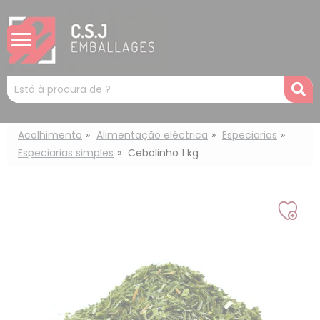
Painel de Gerenciamento de Cookies
Mots
R
clés
:
Acolhimento
Alimentação eléctrica
Especiarias
Especiarias simples
Cebolinho 1 kg
Adic
à
min
lista