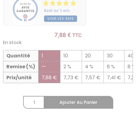
Basé sur 3 avis
VOIR LES AVIS
7,88
€
TTC
En stock
Quantité
1
10
20
30
40
Remise (%)
—
2 %
4 %
6 %
8 %
Prix/unité
7,88
€
7,73
€
7,57
€
7,41
€
7,2
Ajouter Au Panier