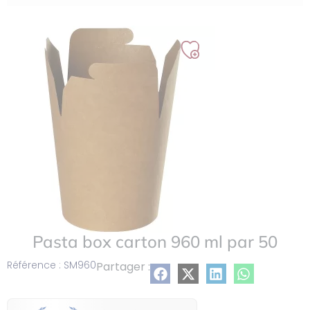
Ajouter
à
ma
liste
Pasta box carton 960 ml par 50
Référence : SM960
Partager :