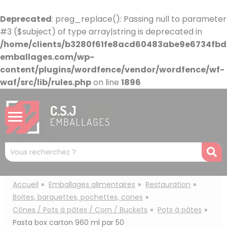
Panneau de gestion des cookies
Deprecated
: preg_replace(): Passing null to parameter
#3 ($subject) of type array|string is deprecated in
/home/clients/b3280f61fe8acd60483abe9e6734fbdb
emballages.com/wp-
content/plugins/wordfence/vendor/wordfence/wf-
waf/src/lib/rules.php
on line
1896
Mots
R
clés
:
Accueil
Emballages alimentaires
Restauration
Boites, barquettes, pochettes, cones
Cônes / Pots à pâtes / Corn / Buckets
Pots à pâtes
Pasta box carton 960 ml par 50