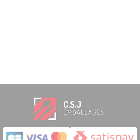
20,42
€
TTC