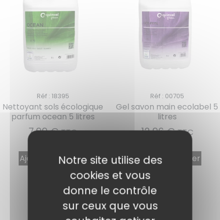
Réf : 18395
Réf : 00705
Nettoyant sols écologique
Gel savon main ecolabel 5
1 avis
parfum ocean 5 litres
litres
7,99
€
12,96
€
TTC
TTC
Notre site utilise des
Ajouter au panier
Ajouter au panier
cookies et vous
donne le contrôle
sur ceux que vous