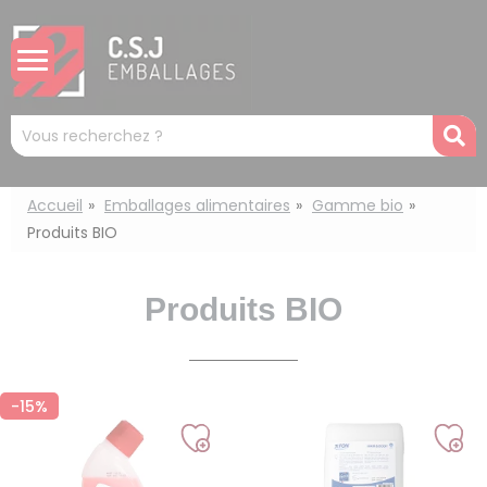
Panneau de gestion des cookies
Mots
R
clés
:
Accueil
Emballages alimentaires
Gamme bio
Produits BIO
Produits BIO
-15%