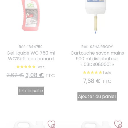
Réf : 1844750
Réf : 03HAIRBODY
Gel liquide WC 750 ml
Cartouche savon mains
WC’Soft bec canard
900 ml distributeur
« 03DS080001 »
3,62
€
3,08
€
TTC
7,68
€
TTC
Lire la suite
Ajouter au panier