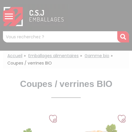
Panneau de gestion des cookies
Mots
R
clés
:
Accueil
Emballages alimentaires
Gamme bio
Coupes / verrines BIO
Coupes / verrines BIO