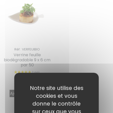
Réf : VERFEUIBIO
Verrine feuille
biodégradable 9 x 6 cm
2 avis
par 50
4,04
€
TTC
Notre site utilise des
Ajouter au panier
cookies et vous
donne le contrôle
sur ceux que vous