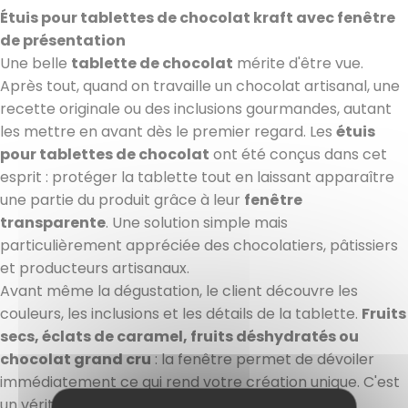
Étuis pour tablettes de chocolat kraft avec fenêtre
de présentation
Une belle
tablette de chocolat
mérite d'être vue.
Après tout, quand on travaille un chocolat artisanal, une
recette originale ou des inclusions gourmandes, autant
les mettre en avant dès le premier regard. Les
étuis
pour tablettes de chocolat
ont été conçus dans cet
esprit : protéger la tablette tout en laissant apparaître
une partie du produit grâce à leur
fenêtre
transparente
. Une solution simple mais
particulièrement appréciée des chocolatiers, pâtissiers
et producteurs artisanaux.
Avant même la dégustation, le client découvre les
couleurs, les inclusions et les détails de la tablette.
Fruits
secs, éclats de caramel, fruits déshydratés ou
chocolat grand cru
: la fenêtre permet de dévoiler
immédiatement ce qui rend votre création unique. C'est
un véritable atout en boutique, en vitrine ou lors