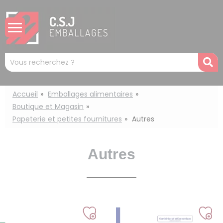
Panneau de gestion des cookies
Mots
R
clés
:
Accueil
Emballages alimentaires
Boutique et Magasin
Papeterie et petites fournitures
Autres
Autres