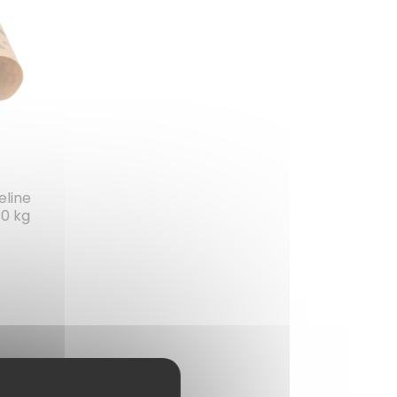
eline
10 kg