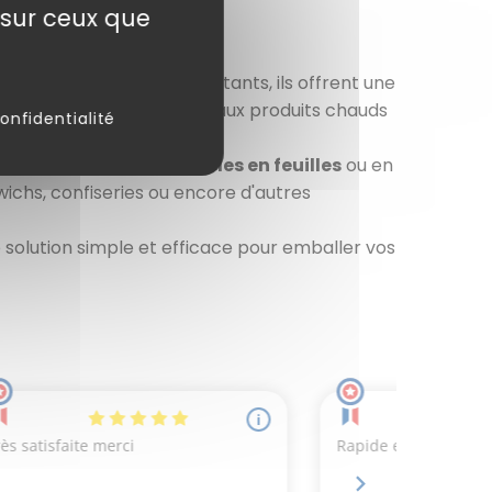
e sur ceux que
ois fins, souples et résistants, ils offrent une
 ils conviennent aussi bien aux produits chauds
onfidentialité
onnels. Ils sont
disponibles en feuilles
ou en
wichs, confiseries ou encore d'autres
e solution simple et efficace pour emballer vos