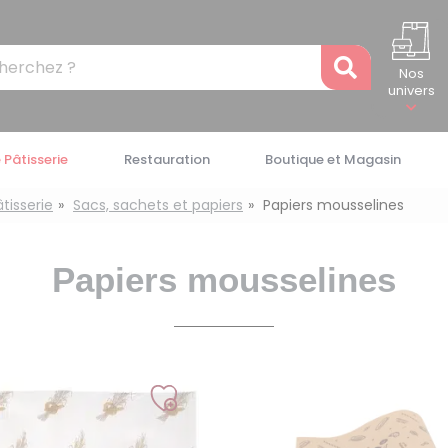
Recher
Nos
univers
 Pâtisserie
Restauration
Boutique et Magasin
tisserie
Sacs, sachets et papiers
Papiers mousselines
Papiers mousselines