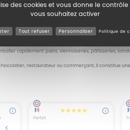
ilise des cookies et vous donne le contrôl
lorisez vos pains
vous souhaitez activer
bles pour emballer, protéger et présenter vos pains. À la f
eur vos préparations. Adaptés au
contact alimentaire
,
pter
Tout refuser
Personnaliser
Politique de c
e gamme de
papiers mousselines
pensée pour les professi
mballer rapidement pains, viennoiseries, pâtisseries, sand
 chocolatier, restaurateur ou commerçant, il constitue un