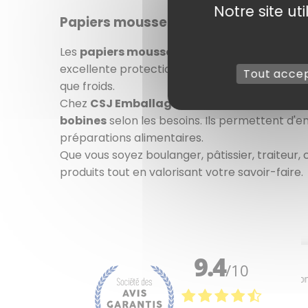
Notre site ut
Papiers mousselines : protégez et va
Les
papiers mousselines
sont des incontourna
excellente protection tout en mettant en val
Tout acce
que froids.
Chez
CSJ Emballages
, nous proposons un
bobines
selon les besoins. Ils permettent d'e
préparations alimentaires.
Que vous soyez boulanger, pâtissier, traiteur,
produits tout en valorisant votre savoir-faire.