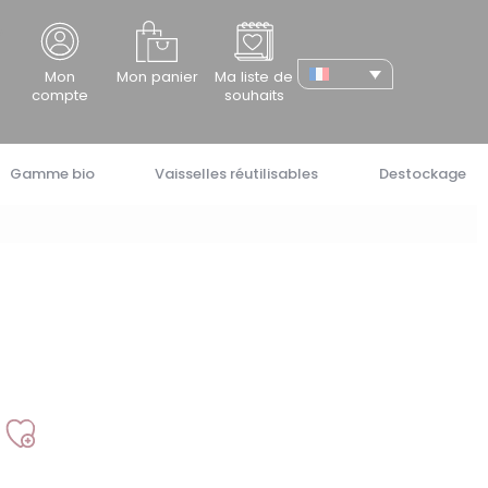
cher
Mon
Mon panier
Ma liste de
compte
souhaits
Gamme bio
Vaisselles réutilisables
Destockage