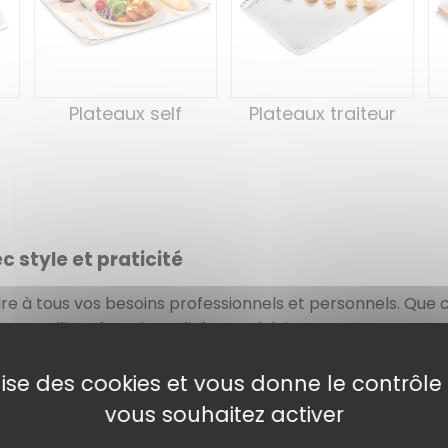
Plateaux traiteur
Plateaux self
 style et praticité
à tous vos besoins professionnels et personnels. Que ce
teaux
allient fonctionnalité et esthétisme.
u à emporter, nos plateaux offrent une présentation soign
ilise des cookies et vous donne le contrôl
ils permettent d’organiser efficacement vos mets tout en 
vous souhaitez activer
éations culinaires, ces
plateaux
élégants et résistants va
cité pour vos événements grâce à une sélection de plate