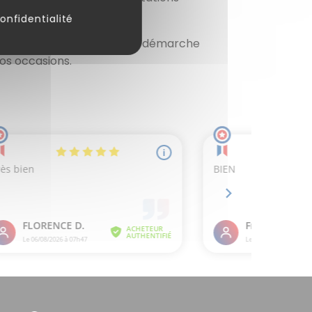
onfidentialité
ut en s’inscrivant dans une démarche
os occasions.