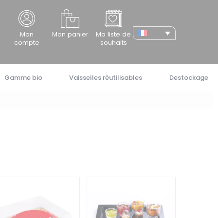
cher
Mon
Mon panier
Ma liste de
compte
souhaits
Gamme bio
Vaisselles réutilisables
Destockage