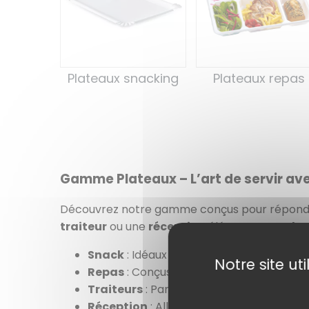
Plateaux snacking
Plateaux repas
Gamme Plateaux – L’art de servir avec
Découvrez notre gamme conçus pour répondre 
traiteur
ou une
réception
élégante, nos
pla
Snack
: Idéaux pour des repas rapides o
Notre site ut
Repas
: Conçus pour le service complet, 
Traiteurs
: Parfaits pour sublimer vos cr
Réception
: Alliez raffinement et prati