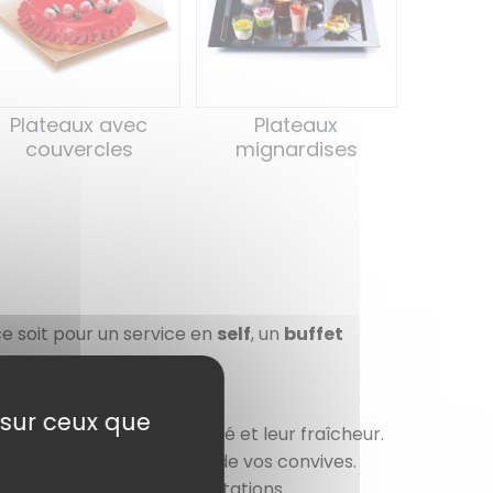
Plateaux avec
Plateaux
couvercles
mignardises
 soit pour un service en
self
, un
buffet
ée et un transport facile.
e sur ceux que
garantissant leur sécurité et leur fraîcheur.
lorisent vos plats auprès de vos convives.
aux pensés pour des présentations