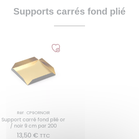
Supports carrés fond plié
Réf : CP9ORNOIR
Support carré fond plié or
/ noir 9 cm par 200
13,50
€
TTC