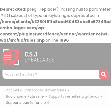
Panneau de gestion des cookies
Deprecated
: preg_replace(): Passing null to parameter
#3 ($subject) of type array|string is deprecated in
/home/clients/b3280f61fe8acd60483abe9e6734fbdb
emballages.com/wp-
content/plugins/wordfence/vendor/wordfence/wf-
waf/src/lib/rules.php
on line
1896
Mots
R
clés
:
Accueil
Emballages alimentaires
Boulangerie Pâtisserie
Supports semelles à gâteaux
Supports carrés fond plié