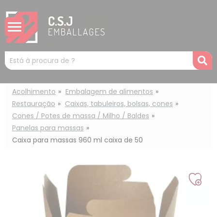
Painel de Gerenciamento de Cookies
Mots
R
clés
:
Acolhimento
Embalagem de alimentos
Restauração
Caixas, tabuleiros, bolsas, cones
Cones / Potes de massa / Milho / Baldes
Panelas para massas
Caixa para massas 960 ml caixa de 50
Adic
à
min