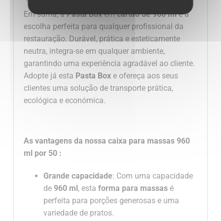
Em suma, a
Pasta Box
em
cartão de 960 ml
é a
escolha perfeita para qualquer profissional da
restauração. Durável, prática e esteticamente
neutra, integra-se em qualquer ambiente,
garantindo uma experiência agradável ao cliente.
Adopte já esta
Pasta Box
e ofereça aos seus
clientes uma solução de transporte prática,
ecológica e económica.
As vantagens da nossa
caixa para massas
960
ml
por 50
:
Grande capacidade
: Com uma capacidade
de
960 ml
, esta
forma para massas
é
perfeita para porções generosas e uma
variedade de pratos.