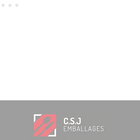
20,42
€
IVA INCLUÍDO