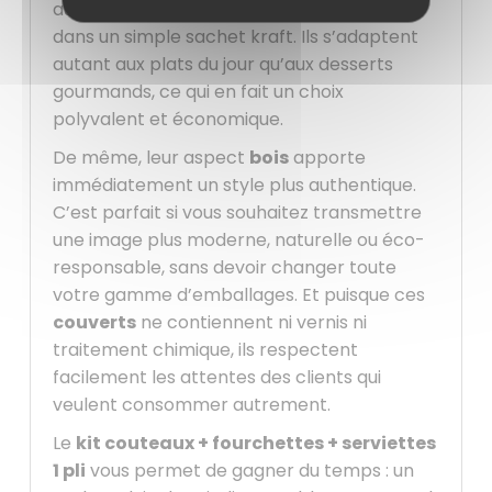
aussi bien dans un packaging premium que
dans un simple sachet kraft. Ils s’adaptent
autant aux plats du jour qu’aux desserts
gourmands, ce qui en fait un choix
polyvalent et économique.
De même, leur aspect
bois
apporte
immédiatement un style plus authentique.
C’est parfait si vous souhaitez transmettre
une image plus moderne, naturelle ou éco-
responsable, sans devoir changer toute
votre gamme d’emballages. Et puisque ces
couverts
ne contiennent ni vernis ni
traitement chimique, ils respectent
facilement les attentes des clients qui
veulent consommer autrement.
Le
kit couteaux + fourchettes + serviettes
1 pli
vous permet de gagner du temps : un