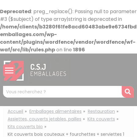
Panneau de gestion des cookies
Deprecated
: preg_replace(): Passing null to parameter
#3 ($subject) of type array|string is deprecated in
/home/clients/b3280f61fe8acd60483abe9e6734fbdb
emballages.com/wp-
content/plugins/wordfence/vendor/wordfence/wf-
waf/src/lib/rules.php
on line
1896
Mots
R
clés
:
Accueil
Emballages alimentaires
Restauration
Assiettes, couverts jetables, pailles
Kits couverts
Kits couverts bio
Kit couverts bois couteaux + fourchettes + serviettes 1