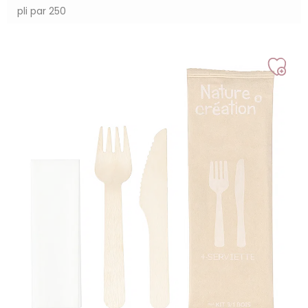
pli par 250
Ajou
à
ma
liste