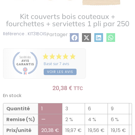
Kit couverts bois couteaux +
fourchettes + serviettes 1 pli par 250
Référence : KIT31BOIS
Partager :
Basé sur 7 avis
VOIR LES AVIS
20,38
€
TTC
En stock
Quantité
1
3
6
9
1
Remise (%)
—
2 %
4 %
6 %
8
Prix/unité
20,38
€
19,97
€
19,56
€
19,15
€
1