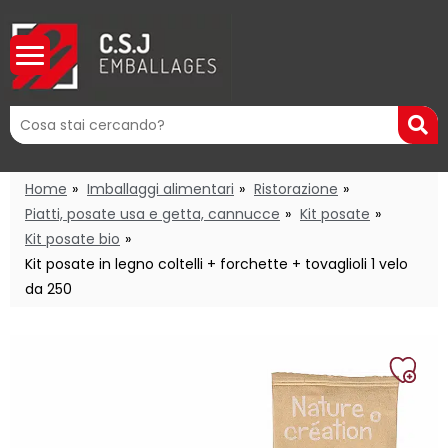
Mots
R
clés
:
Home
Imballaggi alimentari
Ristorazione
Piatti, posate usa e getta, cannucce
Kit posate
Kit posate bio
Kit posate in legno coltelli + forchette + tovaglioli 1 velo
da 250
Aggi
alla
mia