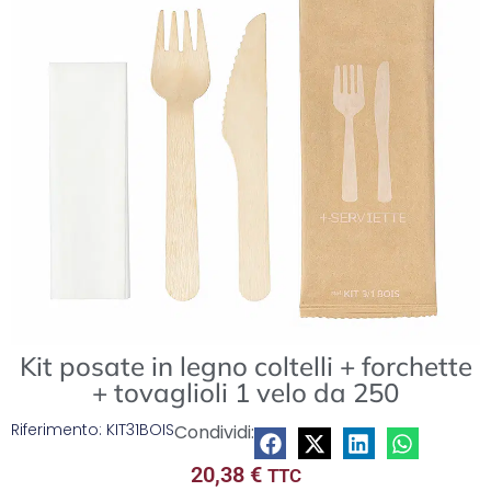
lista
Kit posate in legno coltelli + forchette
+ tovaglioli 1 velo da 250
Riferimento: KIT31BOIS
Condividi:
20,38
€
TTC