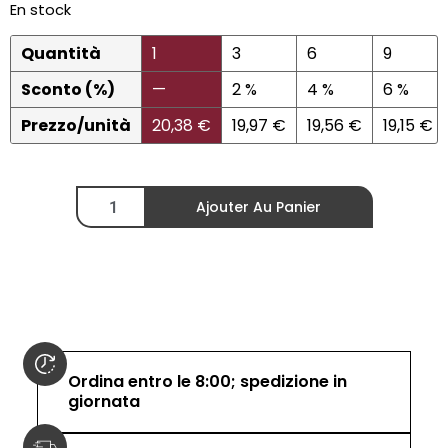
En stock
Quantità
1
3
6
9
Sconto (%)
—
2 %
4 %
6 %
Prezzo/unità
20,38
€
19,97
€
19,56
€
19,15
€
Ajouter Au Panier
Ordina entro le 8:00; spedizione in
giornata