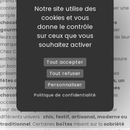
prend en main, il donne envie de découvrir ce qu’il
Notre site utilise des
contient. C’est justement tout l’intérêt : transformer une
simple boîte en véritable expérience. Pour les
cookies et vous
chocolatiers, pâtissiers, traiteurs ou boutiques
donne le contrôle
gourmandes
, c’est un excellent moyen de valoriser
sur ceux que vous
leurs créations et de renforcer l’image qualitative de leur
souhaitez activer
marque.
Chez CSJ Emballages, les
boites
ballotins
allient
esthétique et praticité. Leur structure en
carton
assure
Tout accepter
un bon maintien des produits tout en offrant une
présentation propre et soignée. Que ce soit pour les
Tout refuser
fêtes de fin d’année, la Saint-Valentin, Pâques, un
Personnaliser
anniversaire ou simplement pour offrir quelques
chocolats
, elles s’adaptent facilement à toutes les
Politique de confidentialité
occasions.
Leur design élégant permet également de jouer sur
différents univers :
chic, festif, artisanal, moderne ou
traditionnel
. Certaines
boîtes
misent sur la
sobriété