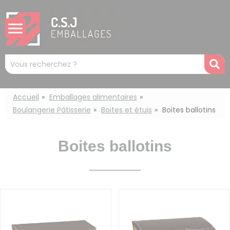
Panneau de gestion des cookies
Mots
R
clés
:
Accueil
Emballages alimentaires
Boulangerie Pâtisserie
Boites et étuis
Boites ballotins
Boites ballotins