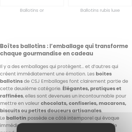
Ballotins or
Ballotins rubis luxe
Boîtes ballotins : l’emballage qui transforme
chaque gourmandise en cadeau
Il y a des emballages qui protègent… et d’autres qui
créent immédiatement une émotion. Les
boites
ballotins
de CSJ Emballages font clairement partie de
cette deuxième catégorie.
Élégantes, pratiques et
raffinées
, elles sont devenues un incontournable pour
mettre en valeur
chocolats, confiseries, macarons,
biscuits ou petites douceurs artisanales
.
Le
ballotin
possède ce côté intemporel qui évoque
immédiatement le cadeau gourmand. Dès qu’on le