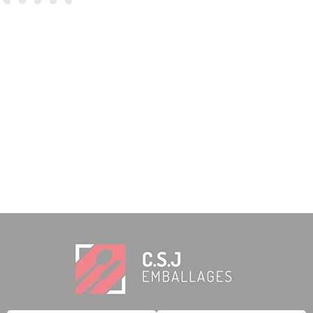
6,90
€
TTC