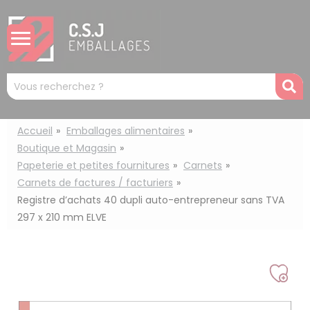
Panneau de gestion des cookies
Mots
R
clés
:
Accueil
Emballages alimentaires
Boutique et Magasin
Papeterie et petites fournitures
Carnets
Carnets de factures / facturiers
Registre d’achats 40 dupli auto-entrepreneur sans TVA
297 x 210 mm ELVE
Ajou
à