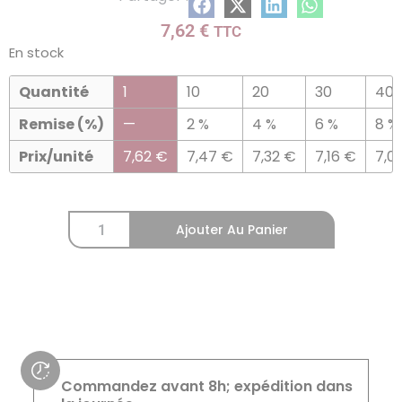
7,62
€
TTC
En stock
Quantité
1
10
20
30
40
Remise (%)
—
2 %
4 %
6 %
8 %
Prix/unité
7,62
€
7,47
€
7,32
€
7,16
€
7,0
Ajouter Au Panier
Commandez avant 8h; expédition dans