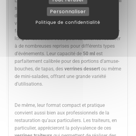
Les
verrines Verre rond cristal plastique
de
50
ml
sont également empilables, vous permettant
Personnaliser
d’économiser de l’espace de rangement. Une fois
Politique de confidentialité
vos événements terminés, elles se nettoient
facilement, vous libérant de la corvée d’un lavage
long et fastidieux. Vous pourrez ainsi les réutiliser
à de nombreuses reprises pour différents types
d’événements. Leur capacité de
50
ml
est
parfaitement calibrée pour des portions d’amuse-
bouches, de tapas, des
verrines dessert
ou même
de mini-salades, offrant une grande variété
d’utilisations.
De même, leur format compact et pratique
convient aussi bien aux professionnels de la
restauration qu’aux particuliers. Les traiteurs, en
particulier, apprécieront la polyvalence de ces
verrines traiteurs
qui permettent de réaliser des