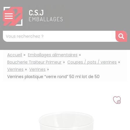
Panneau de gestion des cookies
Mots
R
clés
:
Accueil
Emballages alimentaires
Boucherie Traiteur Primeur
Coupes / pots / verrines
Verrines
Verrines
Verrines plastique “verre rond” 50 ml lot de 50
Ajou
à
ma
liste