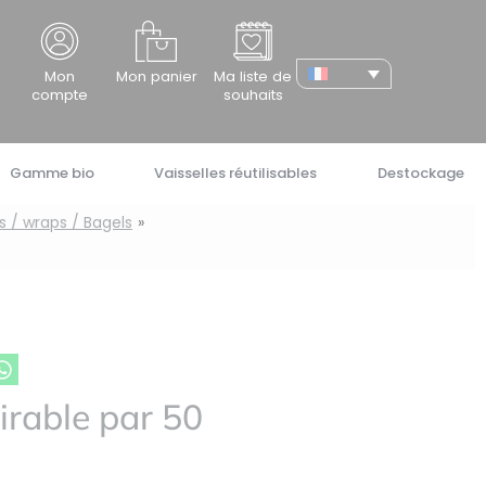
cher
Mon
Mon panier
Ma liste de
compte
souhaits
Gamme bio
Vaisselles réutilisables
Destockage
s / wraps / Bagels
irable par 50