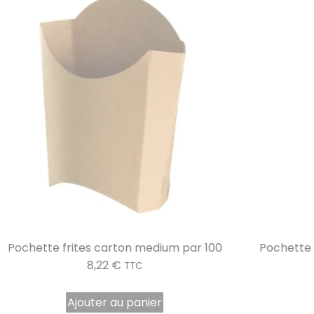
Pochette tacos carton déchirable kraft par 100
Sa
21,29
€
TTC
Ajouter au panier