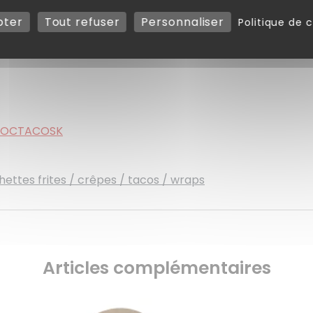
pter
Tout refuser
Personnaliser
Politique de c
H en mm)
POCTACOSK
ettes frites / crêpes / tacos / wraps
Articles complémentaires