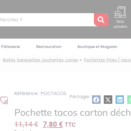
Recher
Nos
univers
 Pâtisserie
Restauration
Boutique et Magasin
Boites, barquettes, pochettes, cones
Pochettes frites / taco
Référence : POCTACOS
Partager :
Ajouter
Pochette tacos carton déch
à
ma
11,14
€
7,80
€
TTC
liste