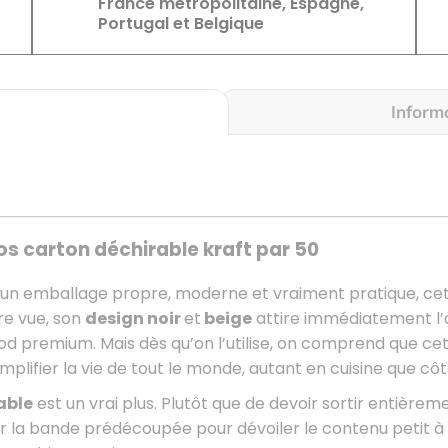
France métropolitaine, Espagne,
Portugal et Belgique
Inform
s carton déchirable kraft par 50
un emballage propre, moderne et vraiment pratique, ce
re vue, son
design noir
et
beige
attire immédiatement l’a
od premium. Mais dès qu’on l’utilise, on comprend que ce
mplifier la vie de tout le monde, autant en cuisine que côté
able
est un vrai plus. Plutôt que de devoir sortir entièrem
 la bande prédécoupée pour dévoiler le contenu petit à 