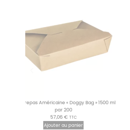
 1500 ml
Pochette frites carton medium par 100
8,22
€
TTC
Ajouter au panier