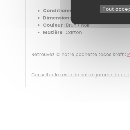
Tout acce
Conditionnement
: Paquet de 50
Dimensions
: 190 x 160 x 150 ( L x l x 
Couleur
: Brun / Noir
Matière
: Carton
Retrouvez ici notre pochette tacos kraft :
Consulter le reste de notre gamme de poch