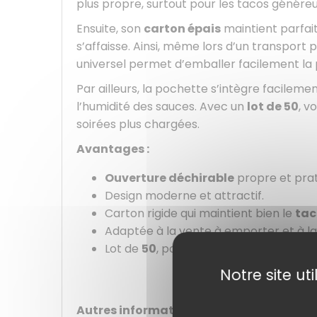
plus propre, surtout pour les tacos généreu
Ensuite, son
carton épais
maintient parfait
s’affaisse. Ainsi, même lors d’un transpor
universel permet d’emballer facilement la 
Par ailleurs, la pochette s’intègre facileme
l’humidité des sauces. Avec un
lot de 50
, v
soirées plus chargées.
Avantages :
Ouverture déchirable
propre et prat
Design moderne et attractif.
Carton rigide qui maintient bien le
tac
Adaptée à la vente à emporter et à la 
Lot de
50
, parfait pour les services rég
Notre site ut
Autres informations :