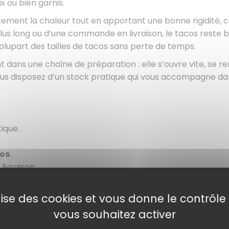
x ou bien garnis.
ement la chaleur tout en apportant une bonne rigidité, ce
t plus long ou d’une commande en livraison, le tacos rest
plupart des tailles de tacos sans perte de temps.
nt dans une chaîne de préparation : elle s’ouvre vite, se r
ous disposez d’un stock pratique qui vous accompagne da
ique.
os
.
livraison.
uliers.
ilise des cookies et vous donne le contrôl
vous souhaitez activer