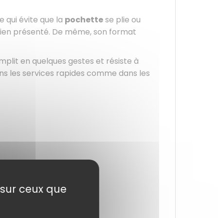
 qui évite que la
pochette
se plie ou
e bien présenté. De même, son format
emplit en quelques gestes et résiste à
ns les services rapides comme dans les
e sur ceux que