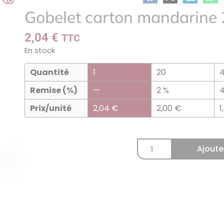
Ajouter
Gobelet carton mandarine 2
à
ma
2,04
€
TTC
liste
En stock
Quantité
1
20
Remise (%)
—
2 %
Prix/unité
2,04
€
2,00
€
1
Ajoute