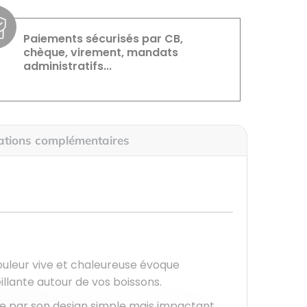
Paiements sécurisés par CB,
chèque, virement, mandats
administratifs...
ations complémentaires
couleur vive et chaleureuse évoque
llante autour de vos boissons.
 par son design simple mais impactant.