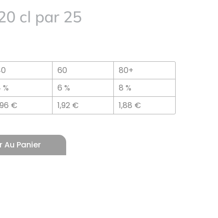
0 cl par 25
40
60
80+
4 %
6 %
8 %
,96
€
1,92
€
1,88
€
r Au Panier