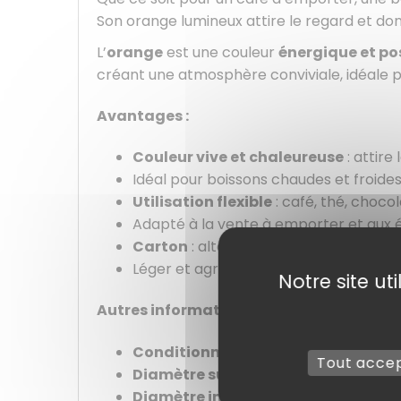
Son orange lumineux attire le regard et do
L’
orange
est une couleur
énergique et po
créant une atmosphère conviviale, idéale po
Avantages :
Couleur vive et chaleureuse
: attire
Idéal pour boissons chaudes et froide
Utilisation flexible
: café, thé, chocol
Adapté à la vente à emporter et aux
Carton
: alternative plus responsable
Léger et agréable à prendre en main
Notre site ut
Autres informations :
Conditionnement
: Paquet de 25
Tout acce
Diamètre supérieur
: Ø75 mm
Diamètre intérieur
: Ø50 mm