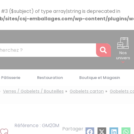
 #3 ($subject) of type array|string is deprecated in
/sites/csj-emballages.com/wp-content/plugins/w
Recher
Nos
univers
 Pâtisserie
Restauration
Boutique et Magasin
Verres / Gobelets / Bouteilles
Gobelets carton
Gobelets ca
Référence : GM20M
Partager :