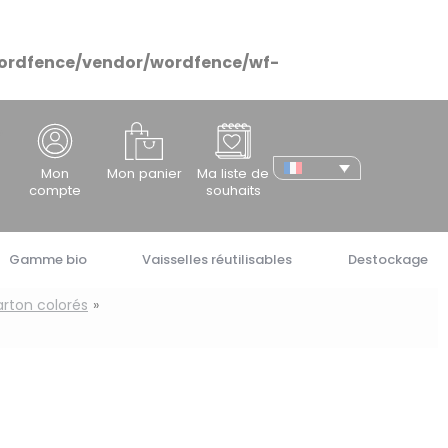
ordfence/vendor/wordfence/wf-
cher
Mon
Mon panier
Ma liste de
compte
souhaits
Gamme bio
Vaisselles réutilisables
Destockage
rton colorés