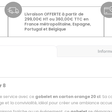
Livraison OFFERTE à partir de
299,00€ HT ou 360,00€ TTC en
France métropolitaine, Espagne,
Portugal et Belgique
Inform
r 8
e service avec ce
gobelet en carton orange 20 cl
. Sa 
 et la convivialité, idéal pour créer une ambiance accuei
boisson fraîche ou un événement, ce
gobelet
se démarque