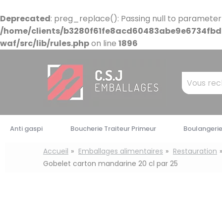
Panneau de gestion des cookies
Deprecated
: preg_replace(): Passing null to parameter
/home/clients/b3280f61fe8acd60483abe9e6734fbdb
waf/src/lib/rules.php
on line
1896
Mots
clés
:
Anti gaspi
Boucherie Traiteur Primeur
Boulangerie
Accueil
Emballages alimentaires
Restauration
Gobelet carton mandarine 20 cl par 25