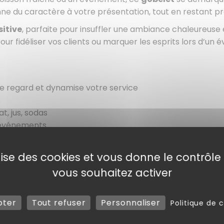
nne du caractère à votre présentation, tout en restant p
sitive
, parfaite pour insuffler une ambiance chaleureuse 
ur fidéliser vos clients ou marquer les esprits lors d’un
 le regard et dynamise votre service
s
at, jus, sodas
 événements
 au plastique
ilise des cookies et vous donne le contrôl
vous souhaitez activer
pter
Tout refuser
Personnaliser
Politique de c