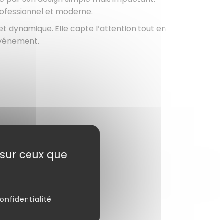
rofessionnel et moderne.
et dynamique. Elle capte l’attention tout en
 événement.
e sur ceux que
onfidentialité