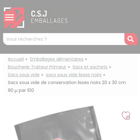
Panneau de gestion des cookies
Mots
R
clés
:
Accueil
Emballages alimentaires
Boucherie Traiteur Primeur
Sacs et sachets
Sacs sous vide
sacs sous vide lisses noirs
Sacs sous vide de conservation lisses noirs 20 x 30 cm
90 µ par 100
Ajou
à
ma