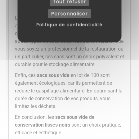
Tout refuser
Personnaliser
Les
sachets sous vide
noirs offrent aussi un
Politique de confidentialité
avantage esthétique non négligeable. Leur
couleur sombre leur permet de se distinguer des
autres types de sacs sous vide sur le marché. Que
vous soyez un professionnel de la restauration ou
un particulier, ces sacs sont un choix polyvalent et
durable pour le stockage alimentaire.
Enfin, ces
sacs sous vide
en lot de 100 sont
également écologiques, car ils permettent de
réduire le gaspillage alimentaire. En optimisant la
durée de conservation de vos produits, vous
limitez les déchets.
En conclusion, les
sacs sous vide de
conservation lisses noirs
sont un choix pratique,
efficace et esthétique.