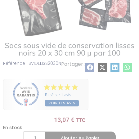
Sacs sous vide de conservation lisses
noirs 20 x 30 cm 90 µ par 100
Référence : SVIDELISS2030N
Partager :
Basé sur 1 avis
VOIR LES AVIS
13,07
€
TTC
En stock
Ajouter Au Panier