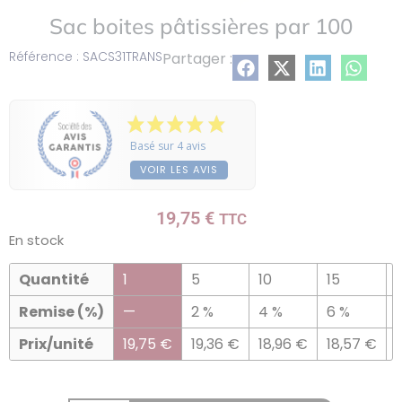
Sac boites pâtissières par 100
Référence : SACS31TRANS
Partager :
Basé sur 4 avis
VOIR LES AVIS
19,75
€
TTC
En stock
Quantité
1
5
10
15
Remise (%)
—
2 %
4 %
6 %
Prix/unité
19,75
€
19,36
€
18,96
€
18,57
€