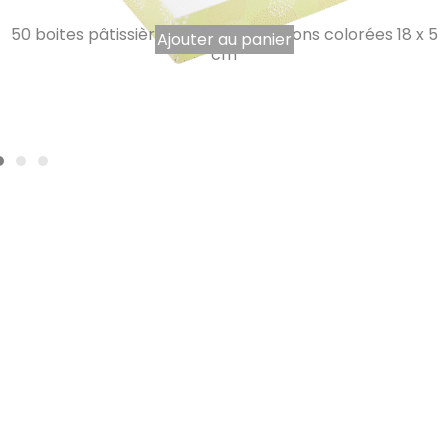
50 boites pâtissières Sensation cartons colorées 18 x 5
Ajouter au panier
cm
13,75
€
12,00
€
TTC