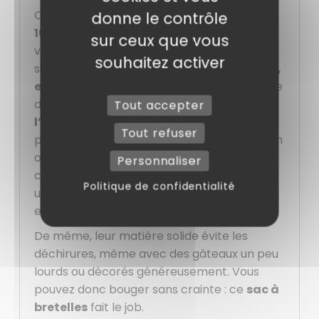
Ces
sacs boîtes pâtissières
vendus par
donne le contrôle
100
vont vite devenir un indispensable dans
sur ceux que vous
votre quotidien. Ils sont pensés pour
souhaitez activer
simplifier le transport des
gâteaux, tartes,
entremets ou petites douceurs
, sans prise
de tête. Dès que vous glissez votre
boîte à
Tout accepter
l’intérieur
, le
sac
tient bien en place et
Tout refuser
protège vos pâtisseries pendant le trajet. En
outre, que ce soit pour remettre une
Personnaliser
commande à un client ou pour transporter
Politique de confidentialité
un dessert chez des amis, tout reste propre
et sécurisé.
De même, leur matière solide évite les
déchirures, même avec des gâteaux un peu
lourds ou décorés généreusement. Vous
pouvez donc bouger sans crainte : ce
sac à
bretelles
fait le job.