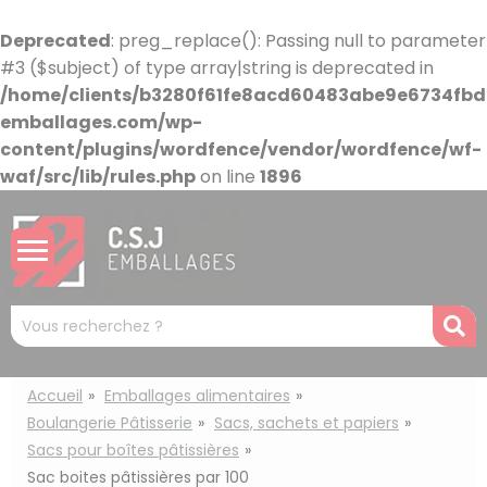
Panneau de gestion des cookies
Deprecated
: preg_replace(): Passing null to parameter
#3 ($subject) of type array|string is deprecated in
/home/clients/b3280f61fe8acd60483abe9e6734fbdb
emballages.com/wp-
content/plugins/wordfence/vendor/wordfence/wf-
waf/src/lib/rules.php
on line
1896
Mots
R
clés
:
Accueil
Emballages alimentaires
Boulangerie Pâtisserie
Sacs, sachets et papiers
Sacs pour boîtes pâtissières
Sac boites pâtissières par 100