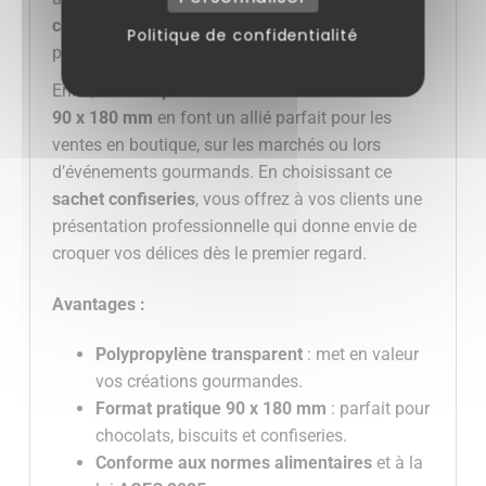
contact alimentaire
et participe à une démarche
Politique de confidentialité
plus responsable.
Enfin, sa
transparence cristalline
et sa taille de
90 x 180 mm
en font un allié parfait pour les
ventes en boutique, sur les marchés ou lors
d’événements gourmands. En choisissant ce
sachet confiseries
, vous offrez à vos clients une
présentation professionnelle qui donne envie de
croquer vos délices dès le premier regard.
Avantages :
Polypropylène transparent
: met en valeur
vos créations gourmandes.
Format pratique 90 x 180 mm
: parfait pour
chocolats, biscuits et confiseries.
Conforme aux normes alimentaires
et à la