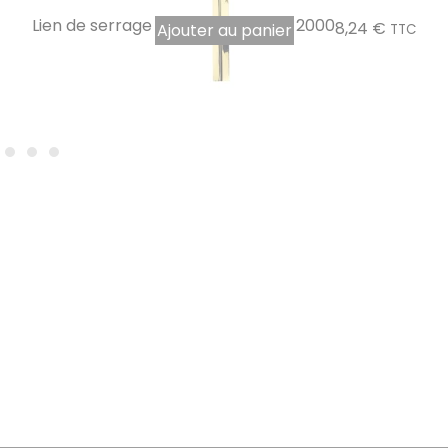
Lien de serrage métallique or par 2000
8,24
€
Ajouter au panier
TTC