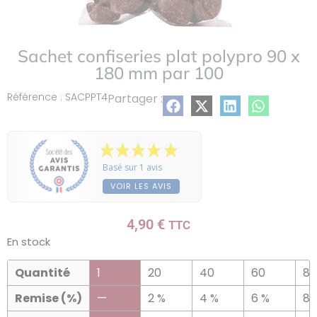
Sachet confiseries plat polypro 90 x
180 mm par 100
Référence : SACPPT4
Partager :
Basé sur 1 avis
VOIR LES AVIS
4,90
€
TTC
En stock
Quantité
1
20
40
60
80
Remise (%)
—
2 %
4 %
6 %
8 