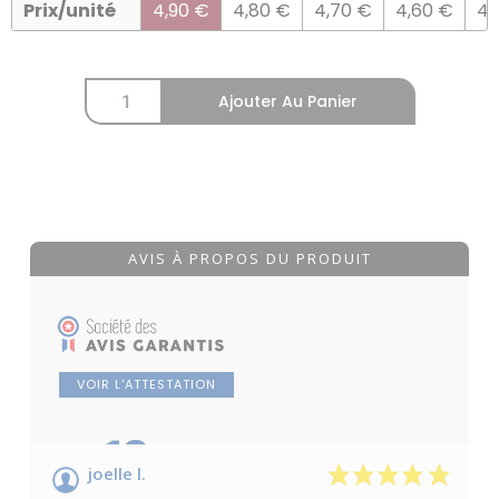
Prix/unité
4,90
€
4,80
€
4,70
€
4,60
€
4,
Ajouter Au Panier
AVIS À PROPOS DU PRODUIT
VOIR L'ATTESTATION
10
/10
joelle l.