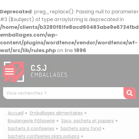
Panneau de gestion des cookies
Deprecated
: preg_replace(): Passing null to parameter
#3 ($subject) of type array|string is deprecated in
/home/clients/b3280f61fe8acd60483abe9e6734fbdb
emballages.com/wp-
content/plugins/wordfence/vendor/wordfence/wf-
waf/src/lib/rules.php
on line
1896
Mots
R
clés
:
Accueil
Emballages alimentaires
Boulangerie Pâtisserie
Sacs, sachets et papiers
Sachets à confiseries
Sachets sans fond
Sachets confiseries plats polypro