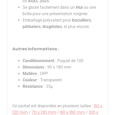
loi
AGEC 2025.
Se glisse facilement dans un
étui
ou une
boîte pour une présentation soignée.
Emballage polyvalent pour
biscuitiers
,
pâtissiers
,
dragéistes
, et plus encore.
Autres informations :
Conditionnement
: Paquet de 100
Dimensions
: 90 x 180 mm
Matière
: OPP
Couleur
: Transparent
Résistance
: 35µ
50 x
Ce sachet est disponible en plusieurs tailles :
120 mm
70 x 130 mm
80 x 160 mm
100 x
/
/
/