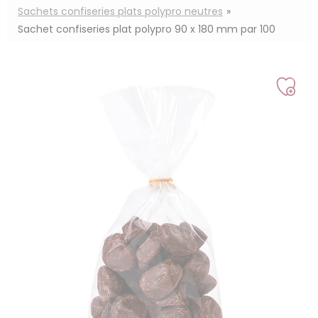
Sachets confiseries plats polypro neutres
Sachet confiseries plat polypro 90 x 180 mm par 100
Ajou
à
ma
liste