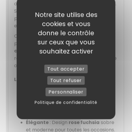
alternative idéale aux assiettes en plastique.
Son format de
22 cm
est parfait pour des
Notre site utilise des
portions individuelles, des desserts ou des
cookies et vous
entrées.
donne le contrôle
Que ce soit pour une utilisation
sur ceux que vous
professionnelle ou à domicile, cette
souhaitez activer
assiette en carton
allie esthétique,
robustesse et praticité pour une expérience
optimale.
Tout accepter
Leurs avantages :
Tout refuser
Personnaliser
Écologique
: Alternative durable aux
assiettes en plastique.
Politique de confidentialité
Résistante
: Carton rigide, adapté aux
aliments chauds et froids.
Élégante
: Design
rose fuchsia
sobre
et moderne pour toutes les occasions.