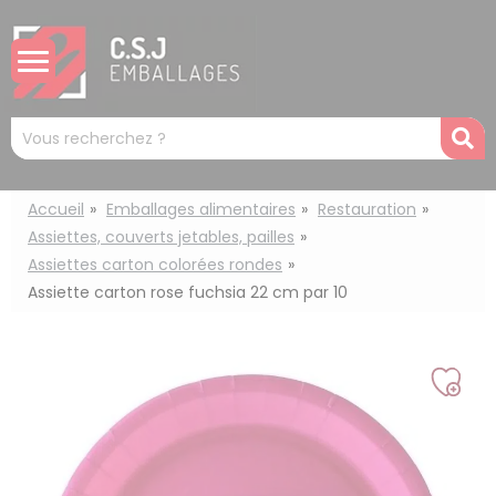
Panneau de gestion des cookies
Mots
R
clés
:
Accueil
Emballages alimentaires
Restauration
Assiettes, couverts jetables, pailles
Assiettes carton colorées rondes
Assiette carton rose fuchsia 22 cm par 10
Ajou
à
ma
liste