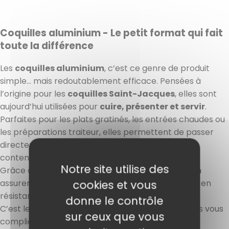
Coquilles aluminium - Le petit format qui fait
toute la différence
Les
coquilles aluminium
, c’est ce genre de produit
simple… mais redoutablement efficace. Pensées à
l’origine pour les
coquilles Saint-Jacques
, elles sont
aujourd’hui utilisées pour
cuire, présenter et servir
.
Parfaites pour les plats gratinés, les entrées chaudes ou
les préparations traiteur, elles permettent de passer
directement
du four à la table
, sans changer de
contenant.
Notre site utilise des
Grâce à l’aluminium, ces
coquilles en aluminium
6 avis
assurent une
cuisson homogène et rapide
, tout en
cookies et vous
résistant à des températures élevées
donne le contrôle
C’est le genre de détail qui valorise vos plats… sans vous
sur ceux que vous
compliquer la vie.