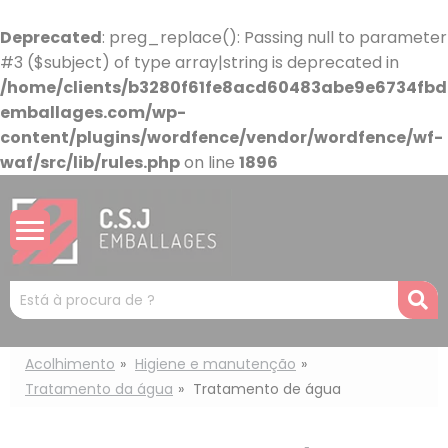
Painel de Gerenciamento de Cookies
Deprecated
: preg_replace(): Passing null to parameter
#3 ($subject) of type array|string is deprecated in
/home/clients/b3280f61fe8acd60483abe9e6734fbdb
emballages.com/wp-
content/plugins/wordfence/vendor/wordfence/wf-
waf/src/lib/rules.php
on line
1896
Mots
R
clés
:
Acolhimento
Higiene e manutenção
Tratamento da água
Tratamento de água