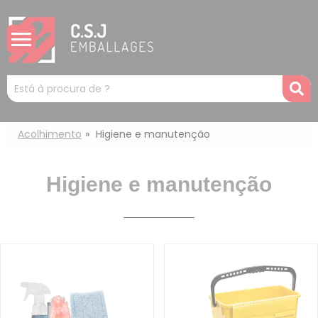
Painel de Gerenciamento de Cookies
Mots
R
clés
:
Acolhimento
Higiene e manutenção
Higiene e manutenção