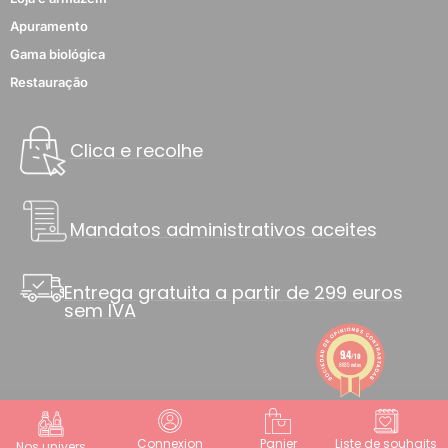
Apuramento
Gama biológica
Restauração
Clica e recolhe
Mandatos administrativos aceites
Entrega gratuita a partir de 299 euros
sem IVA
9.4
/10
8835 notas
Connexion
Panier
Liste de souhaits
Nos univers