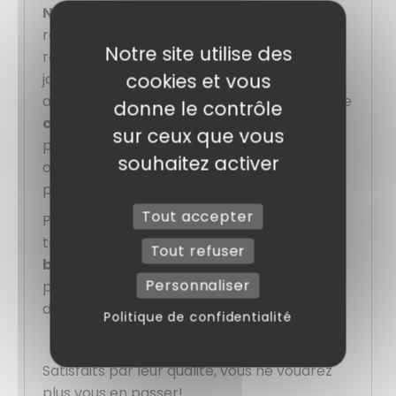
Noël
garantit une excellente tenue et
résistance lors du transport. Son design
Notre site utilise des
raffiné et coloré apporte une touche
cookies et vous
joyeuse, parfaite pour les pâtisseries
artisanales et les présentations en vitrine. Le
donne le contrôle
couvercle charnière avec sa languette
sur ceux que vous
permet une fermeture sécurisée tout en
souhaitez activer
offrant une mise en avant soignée du
produit.
Tout accepter
Pensée pour les boulangers, pâtissiers,
traiteurs et particuliers passionnés, cette
Tout refuser
boite à bûche
allie praticité et esthétique
Personnaliser
pour un effet « waouh » garanti à chaque
dégustation !
Politique de confidentialité
Satisfaits par leur qualité, vous ne voudrez
plus vous en passer!