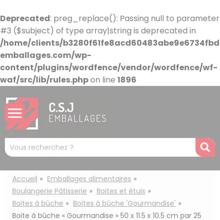
Panneau de gestion des cookies
Deprecated
: preg_replace(): Passing null to parameter
#3 ($subject) of type array|string is deprecated in
/home/clients/b3280f61fe8acd60483abe9e6734fbdb
emballages.com/wp-
content/plugins/wordfence/vendor/wordfence/wf-
waf/src/lib/rules.php
on line
1896
Mots
R
clés
:
Accueil
Emballages alimentaires
Boulangerie Pâtisserie
Boites et étuis
Boites à bûche
Boites à bûche 'Gourmandise'
Boite à bûche « Gourmandise » 50 x 11.5 x 10.5 cm par 25