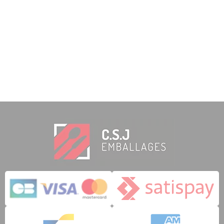
4,49
€
3,15
€
TTC