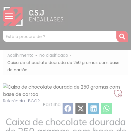
Painel de Gerenciamento de Cookies
Mots
R
clés
:
Acolhimento
no clasificado
Caixa de chocolate dourada de 250 gramas com base
de cartão
Adic
Referência : BCOR
Partilha :
à
min
Caixa de chocolate dourada
lista