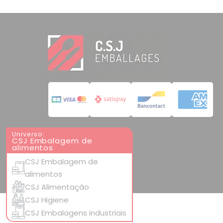
Universo:
CSJ Embalagem de
alimentos
CSJ Embalagem de
alimentos
CSJ Alimentação
CSJ Higiene
CSJ Embalagens industriais