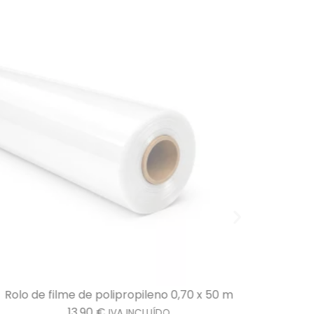
Rolo de filme de polipropileno 0,70 x 50 m
Sacos d
13,90
€
IVA INCLUÍDO