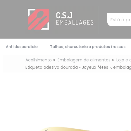
Painel de Gerenciamento de Cookies
Mots
clés
:
Anti desperdício
Talhos, charcutaria e produtos frescos
Acolhimento
Embalagem de alimentos
Loja e
Etiqueta adesiva dourada « Joyeux fêtes », embal