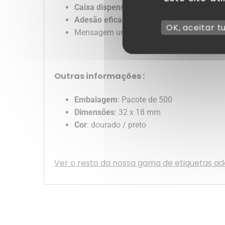
Caixa dispensadora
prática para uma utili
Adesão eficaz
a cartão, papel e plástico.
OK, aceitar t
Mensagem universal
“Happy Holidays
” ad
Outras informações :
Embalagem
: Pacote de 500
Dimensões
: 32 x 18 mm
Cor
: dourado / preto
Ver o resto da nossa gama de etiquetas ad