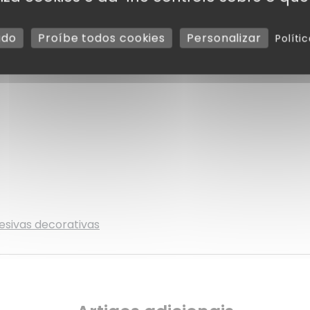
zação rápida.
udo
Proíbe todos cookies
Personalizar
Políti
equada para todas as celebrações.
esivas decorativas