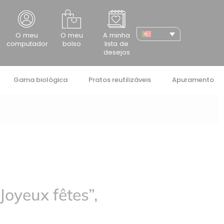
cher
O meu
O meu
A minha
computador
bolso
lista de
desejos
Gama biológica
Pratos reutilizáveis
Apuramento
Joyeux fêtes”,