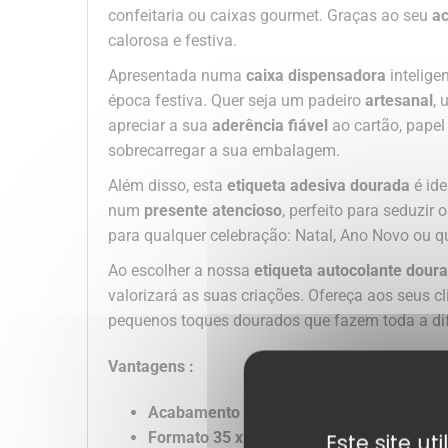
confeitaria ou caixas gourmet. Graças ao seu
a
calorosa e festiva.
Apresentada numa
caixa dispensadora
intelige
época festiva. Quer seja um padeiro
artesanal
, 
apreciar a sua
aderência fiável
ao cartão, papel
sobrecarregar a sua embalagem.
Além disso, esta
etiqueta adesiva dourada
é ide
num
presente atencioso
, perfeito para seduzir
para qualquer celebração: Natal, Ano Novo ou qu
Ao escolher a nossa
etiqueta autocolante dour
valorizará as suas criações. Ofereça aos seus c
pequenos toques dourados que fazem toda a di
Vantagens :
Acabamento elegante em dourado
para u
Formato 35 x 19 mm
ideal para todos os 
Este site u