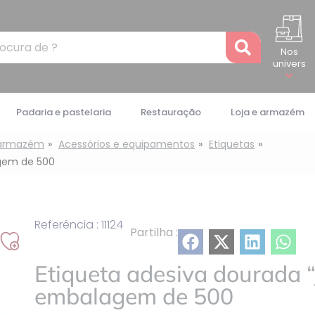
Recher
Nos
univers
Padaria e pastelaria
Restauração
Loja e armazém
 armazém
Acessórios e equipamentos
Etiquetas
agem de 500
Referência : 11124
Partilha :
Adicionar
à
Etiqueta adesiva dourada “
minha
embalagem de 500
lista