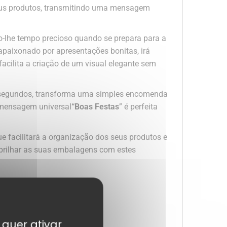
eus produtos, transmitindo uma mensagem
-lhe tempo precioso quando se prepara para a
apaixonado por apresentações bonitas, irá
facilita a criação de um visual elegante sem
s segundos, transforma uma simples encomenda
a mensagem universal
“Boas Festas
” é perfeita
e facilitará a organização dos seus produtos e
a brilhar as suas embalagens com estes
 quer ativar