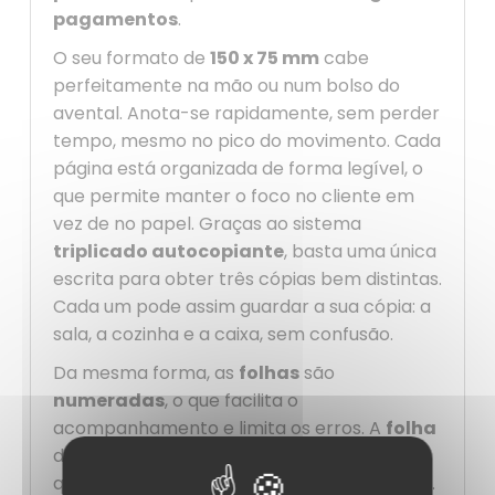
pagamentos
.
O seu formato de
150 x 75 mm
cabe
perfeitamente na mão ou num bolso do
avental. Anota-se rapidamente, sem perder
tempo, mesmo no pico do movimento. Cada
página está organizada de forma legível, o
que permite manter o foco no cliente em
vez de no papel. Graças ao sistema
triplicado autocopiante
, basta uma única
escrita para obter três cópias bem distintas.
Cada um pode assim guardar a sua cópia: a
sala, a cozinha e a caixa, sem confusão.
Da mesma forma, as
folhas
são
numeradas
, o que facilita o
acompanhamento e limita os erros. A
folha
de proteção integrada garante uma boa
qualidade de cópia do início ao fim do bloco.