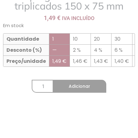
triplicados 150 x 75 mm
1,49
€
IVA INCLUÍDO
Em stock
Quantidade
1
10
20
30
Desconto (%)
—
2 %
4 %
6 %
Preço/unidade
1,49
€
1,46
€
1,43
€
1,40
€
1
Adicionar