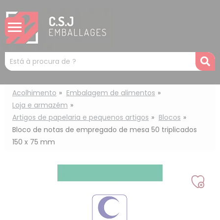
Painel de Gerenciamento de Cookies
Mots
R
clés
:
Acolhimento
Embalagem de alimentos
Loja e armazém
Artigos de papelaria e pequenos artigos
Blocos
Bloco de notas de empregado de mesa 50 triplicados
150 x 75 mm
Adic
à
min