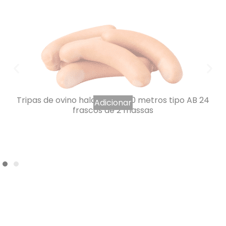
Tripas de ovino halal 24/26 60 metros tipo AB 24
Adicionar
frascos de 2 massas
1291,32
€
IVA INCLUÍDO