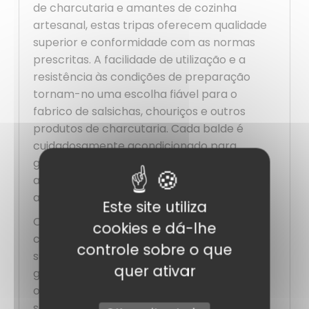
de charcutaria e amantes de cozinha
artesanal, estas tripas oferecem qualidade
superior e conformidade com as normas
prescritas. A facilidade de utilização e a
resistência às condições de preparação
tornam-no uma escolha fiável para o
fabrico de salsichas, chouriços e outros
produtos de charcutaria. Cada balde é
cuidadosamente acondicionado para
garantir frescura e praticidade,
assegurando assim uma conservação ideal
até à utilização final.
Este site utiliza
Confie no nosso produto para resultados
cookies e dá-lhe
consistentes e uma textura autêntica nas
controle sobre o que
suas preparações culinárias. Perfeito para
quer ativar
grandes produções, estes baldes cumprem
os requisitos rigorosos de qualidade e de
segurança alimentar.