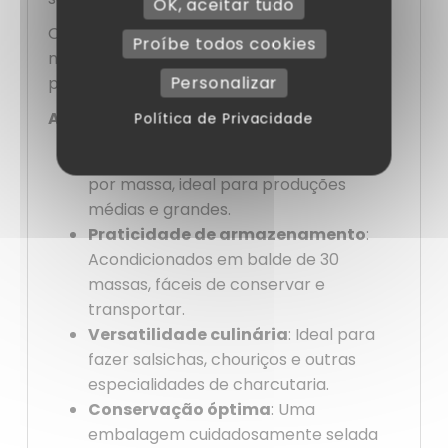
OK, aceitar tudo
Opte pela qualidade e fiabilidade com os
Proíbe todos cookies
nossos baldes de tripa de carneiro Halal
Personalizar
para criações culinárias excecionais.
As suas vantagens:
Política de Privacidade
Comprimento generoso
: 60 metros
por massa, ideal para produções
médias e grandes.
Praticidade de armazenamento
:
Acondicionados em balde de 30
massas, fáceis de conservar e
transportar.
Versatilidade culinária
: Ideal para
fazer salsichas, chouriços e outras
especialidades de charcutaria.
Conservação óptima
: Uma
embalagem cuidadosamente selada