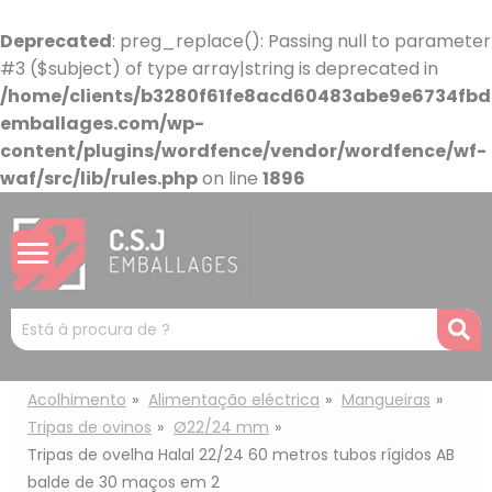
Painel de Gerenciamento de Cookies
Deprecated
: preg_replace(): Passing null to parameter
#3 ($subject) of type array|string is deprecated in
/home/clients/b3280f61fe8acd60483abe9e6734fbdb
emballages.com/wp-
content/plugins/wordfence/vendor/wordfence/wf-
waf/src/lib/rules.php
on line
1896
Mots
R
clés
:
Acolhimento
Alimentação eléctrica
Mangueiras
Tripas de ovinos
Ø22/24 mm
Tripas de ovelha Halal 22/24 60 metros tubos rígidos AB
balde de 30 maços em 2