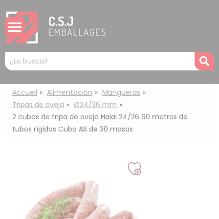
Panel de gestión de cookies
Mots
R
clés
:
Accueil
Alimentación
Mangueras
Tripas de oveja
Ø24/26 mm
2 cubos de tripa de oveja Halal 24/26 60 metros de
tubos rígidos Cubo AB de 30 masas
Añadir
a
mi
lista