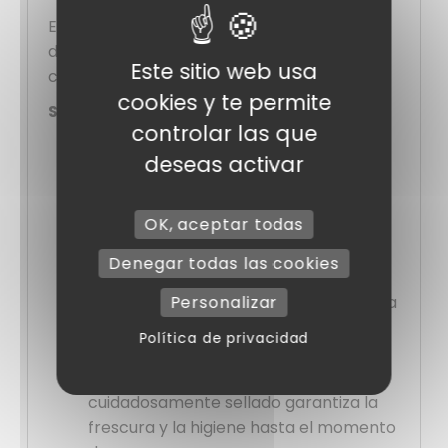
Elija calidad y fiabilidad con nuestros cubos
de tripa de cordero Halal para creaciones
Este sitio web usa
culinarias excepcionales.
cookies y te permite
Sus ventajas:
controlar las que
Longitud generosa
: 60 metros por
deseas activar
masa, ideal para producciones
medianas y grandes.
OK, aceptar todas
Practicidad de almacenamiento
:
Acondicionados en cubo de 30 masas,
Denegar todas las cookies
fáciles de conservar y transportar.
Personalizar
Versatilidad culinaria
: Perfecto para
hacer salchichas, chorizos y otras
Política de privacidad
especialidades de charcutería.
Conservación óptima
: un envase
cuidadosamente sellado garantiza la
frescura y la higiene hasta el momento