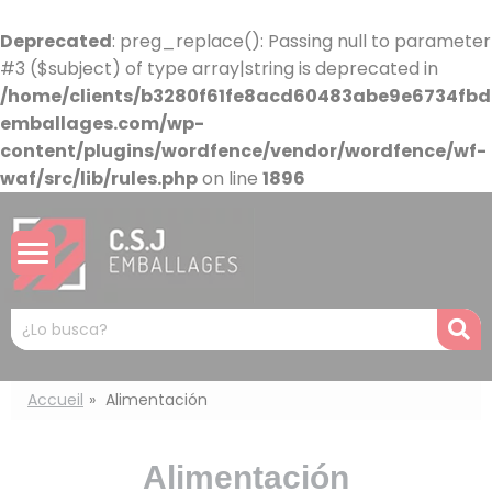
Panel de gestión de cookies
Deprecated
: preg_replace(): Passing null to parameter
#3 ($subject) of type array|string is deprecated in
/home/clients/b3280f61fe8acd60483abe9e6734fbdb
emballages.com/wp-
content/plugins/wordfence/vendor/wordfence/wf-
waf/src/lib/rules.php
on line
1896
Mots
R
clés
:
Accueil
Alimentación
Alimentación