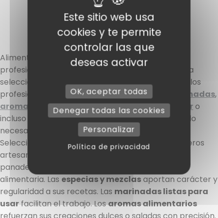
Este sitio web usa
cookies y te permite
controlar las que
Alimentación – Ingredientes y soluciones para
deseas activar
profesionales El universo
Alimentación
reúne una
selección completa de ingredientes destinados a los
OK, aceptar todas
profesionales de la gastronomía.
Especias
,
marinadas
,
aromas
,
tripas
,
frutos secos
,
frutas en almíbar
o
Denegar todas las cookies
incluso
fondos culinarios
: aquí encontrará todo lo
Personalizar
necesario para ganar eficiencia en su día a día.
Seleccionamos productos diseñados para carniceros
Política de privacidad
artesanos, charcuteros, empresas de catering,
panaderos y profesionales de la transformación
alimentaria. Las
especias y mezclas
aportan carácter y
regularidad a sus recetas. Las
marinadas listas para
usar
facilitan el trabajo. Los
aromas alimentarios
refuerzan sus creaciones dulces o saladas con precisión.