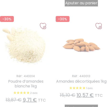
Ajouter au panier
-30%
-30%
Réf : 440014
Réf : 440013
Poudre d’amandes
Amandes décortiquées 1kg
blanche 1kg
15,10
€
10,57
€
TTC
13,87
€
9,71
€
TTC