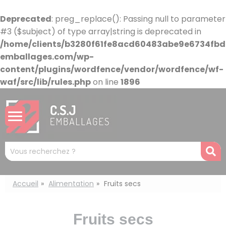
Panneau de gestion des cookies
Deprecated
: preg_replace(): Passing null to parameter
#3 ($subject) of type array|string is deprecated in
/home/clients/b3280f61fe8acd60483abe9e6734fbdb
emballages.com/wp-
content/plugins/wordfence/vendor/wordfence/wf-
waf/src/lib/rules.php
on line
1896
Mots
R
clés
:
Accueil
Alimentation
Fruits secs
Fruits secs