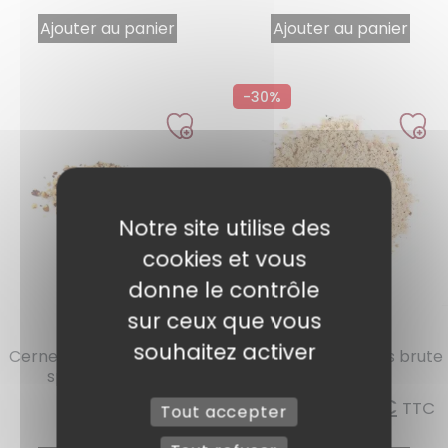
Ajouter au panier
Ajouter au panier
-30%
2 avis
Notre site utilise des
cookies et vous
donne le contrôle
sur ceux que vous
Réf : 560002
Réf : 480002
souhaitez activer
Cerneaux de noix hachés
Poudre de noisettes brute
spécial pain 1kg
1kg
8,16
€
22,88
€
16,02
€
TTC
TTC
Tout accepter