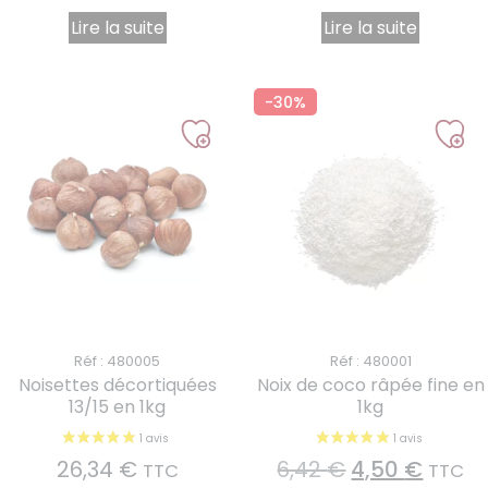
Lire la suite
Lire la suite
-30%
Réf : 480005
Réf : 480001
Noisettes décortiquées
Noix de coco râpée fine en
13/15 en 1kg
1kg
26,34
€
6,42
€
4,50
€
TTC
TTC