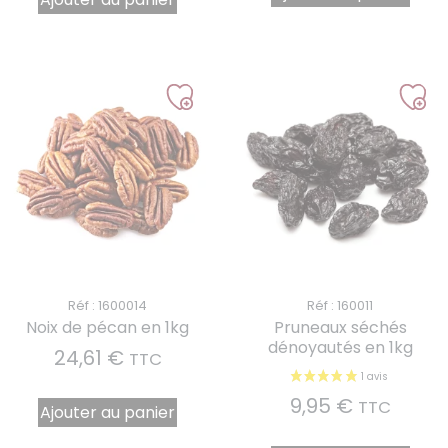
Réf : 1600014
Réf : 160011
Noix de pécan en 1kg
Pruneaux séchés
dénoyautés en 1kg
24,61
€
TTC
9,95
€
TTC
Ajouter au panier
1 avis