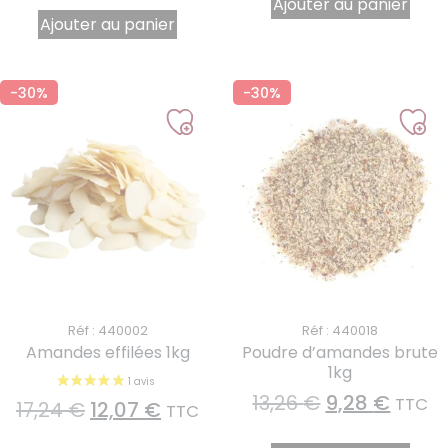
Ajouter au panier
Ajouter au panier
-30%
-30%
Réf : 440002
Réf : 440018
Amandes effilées 1kg
Poudre d’amandes brute
1kg
13,26
€
9,28
€
TTC
17,24
€
12,07
€
TTC