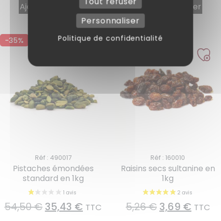
Tout refuser
Ajouter au panier
Ajouter au panier
Personnaliser
Politique de confidentialité
-35%
-30%
Réf : 490017
Réf : 160010
Pistaches émondées
Raisins secs sultanine en
standard en 1kg
1kg
54,50
€
35,43
€
5,26
€
3,69
€
TTC
TTC
1 avis