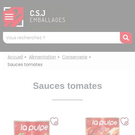
Panneau de gestion des cookies
Mots
R
clés
:
Accueil
Alimentation
Conserverie
Sauces tomates
Sauces tomates