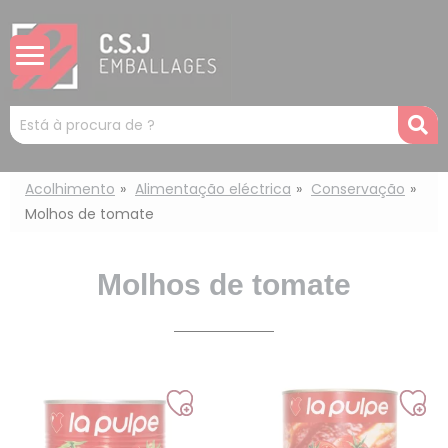
Painel de Gerenciamento de Cookies
Mots
R
clés
:
Acolhimento
Alimentação eléctrica
Conservação
Molhos de tomate
Molhos de tomate