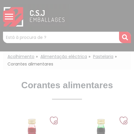
Painel de Gerenciamento de Cookies
Mots
R
clés
:
Acolhimento
Alimentação eléctrica
Pastelaria
Corantes alimentares
Corantes alimentares