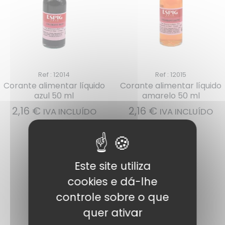
Ref : 12014
Ref : 12015
Corante alimentar líquido
Corante alimentar líquido
azul 50 ml
amarelo 50 ml
2,16
€
2,16
€
IVA INCLUÍDO
IVA INCLUÍDO
Adicionar
Adicionar
Este site utiliza
cookies e dá-lhe
controle sobre o que
quer ativar