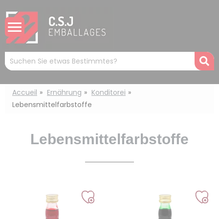
Cookie-Einstellungen
Mots
R
clés
:
Accueil
Ernährung
Konditorei
Lebensmittelfarbstoffe
Lebensmittelfarbstoffe