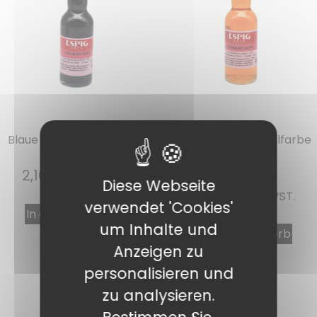
Ref. : 12014
Ref. : 12015
Blaue Lebensmittelfarbe
Gelbe Lebensmittelfarbe
flüssig 50 ml
flüssig 50 ml
1 note
2,16
€
INKL. MWST.
Diese Webseite
2,16
€
INKL. MWST.
verwendet 'Cookies'
In den Warenkorb
um Inhalte und
In den Warenkorb
Anzeigen zu
personalisieren und
zu analysieren.