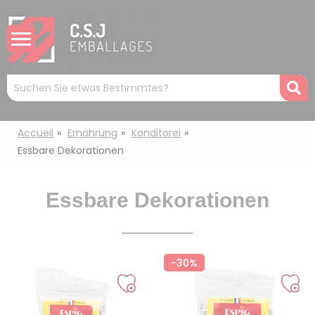
Cookie-Einstellungen
Mots
R
clés
:
Accueil
Ernährung
Konditorei
Essbare Dekorationen
Essbare Dekorationen
-30%