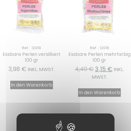
Ref. : 12019
Ref. : 12018
Essbare Perlen versilbert
Essbare Perlen mehrfarbig
100 gr
100 gr
3,98
€
4,49
€
3,15
€
INKL. MWST.
INKL.
MWST.
In den Warenkorb
In den Warenkorb