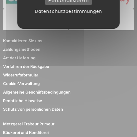
Personalisieren
Datenschutzbestimmungen
Kontaktieren Sie uns
Zahlungsmethoden
Art der Lieferung
Verfahren der Rückgabe
Widerrufsformular
Cookie-Verwaltung
Allgemeine Geschäftsbedingungen
Rechtliche Hinweise
Schutz von persönlichen Daten
Metzgerei Traiteur Primeur
Bäckerei und Konditorei