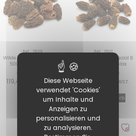
Ref. : 11509
Ref. : 11501
Wilde Morcheln Spezial A
Wilde Morcheln Spezial B
500 gr im PET-Glas
500 Gr im PET-Glas
Diese Webseite
119,47
€
86,60
€
INKL. MWST.
INKL. MWST.
verwendet 'Cookies'
Weiterlesen
In den Warenkorb
um Inhalte und
Anzeigen zu
personalisieren und
zu analysieren.