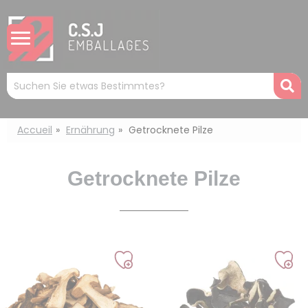
Cookie-Einstellungen
Mots
R
clés
:
Accueil
Ernährung
Getrocknete Pilze
Getrocknete Pilze