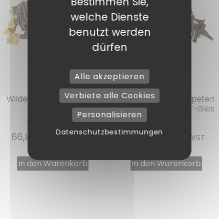
Bestimmen Sie,
welche Dienste
benutzt werden
dürfen
Alle akzeptieren
Ref. : 11500
Ref. : 11508
Verbiete alle Cookies
Wilde Morcheln Traiteur
Getrocknete Trompeten
60/40 500 gr
extra 500 gr im PET-Glas
Personalisieren
Datenschutzbestimmungen
66,87
€
57,17
€
INKL. MWST.
INKL. MWST.
In den Warenkorb
In den Warenkorb