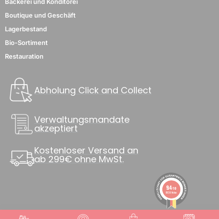
Bäckerei und Konditorei
Boutique und Geschäft
Lagerbestand
Bio-Sortiment
Restauration
Abholung Click and Collect
3 noten
Verwaltungsmandate
akzeptiert
Kostenloser Versand an
ab 299€ ohne MwSt.
9.4
/10
8838 Noten