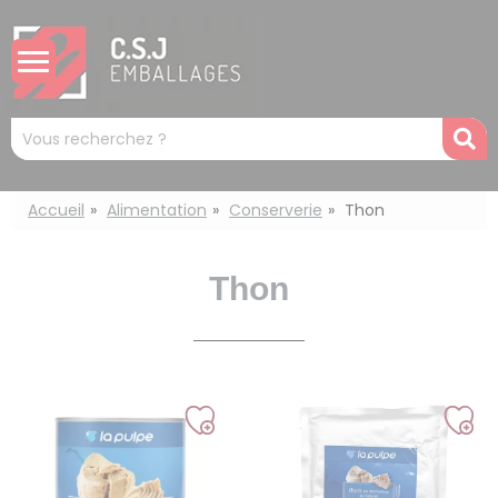
Panneau de gestion des cookies
Mots
R
clés
:
Accueil
Alimentation
Conserverie
Thon
Thon