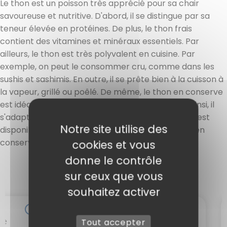
Le thon est un poisson très apprécié pour sa chair
savoureuse et nutritive. D'abord, il se distingue par sa
teneur élevée en protéines. De plus, le thon frais
contient des vitamines et minéraux essentiels. Par
ailleurs, le thon est très polyvalent en cuisine. Par
exemple, on peut le consommer cru, comme dans les
sushis et sashimis. En outre, il se prête bien à la cuisson à
la vapeur, grillé ou poêlé. De même, le thon en conserve
est idéal pour les salades et sandwichs rapides. Ainsi, il
s'adapte à divers plats et occasions. Le thon frais est
Notre site utilise des
disponible sous différentes formes : en poche ou en
conserve.
cookies et vous
donne le contrôle
sur ceux que vous
souhaitez activer
Tout accepter